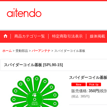
商品カテゴリ一覧
特定商取引法表示
媒体掲載
ホーム
>
受動部品
>
バーアンテナ
>
スパイダーコイル基板
スパイダーコイル基板
[
SPL90-15
]
スパイダーコイル基
販売価格
:
350円
(税別
(
税込
:
385円
)