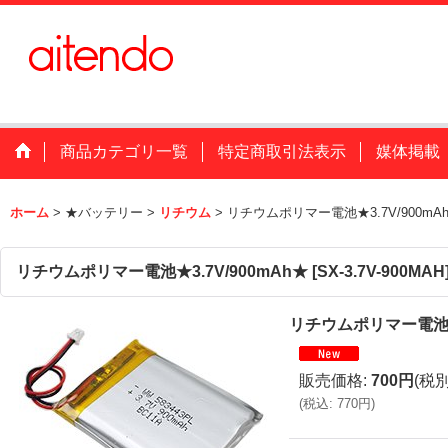
商品カテゴリ一覧
特定商取引法表示
媒体掲載
ホーム
>
★バッテリー
>
リチウム
>
リチウムポリマー電池★3.7V/900mA
リチウムポリマー電池★3.7V/900mAh★
[
SX-3.7V-900MAH
リチウムポリマー電池★3
販売価格
:
700円
(税別
(
税込
:
770円
)