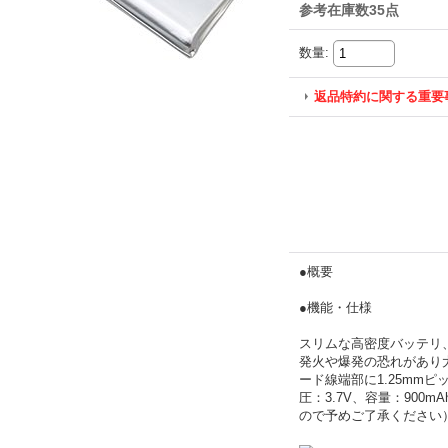
参考在庫数35点
数量
:
返品特約に関する重要
●概要
●機能・仕様
スリムな高密度バッテリ
発火や爆発の恐れがあり
ード線端部に1.25mmピ
圧：3.7V、容量：90
ので予めご了承ください）：