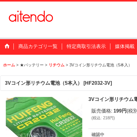
商品カテゴリ一覧
特定商取引法表示
媒体掲載
ホーム
>
★バッテリー
>
リチウム
>
3Vコイン形リチウム電池（5本入）
3Vコイン形リチウム電池（5本入）
[
HF2032-3V
]
3Vコイン形リチウム
販売価格
:
199円
(税別
(
税込
:
218円
)
確認中