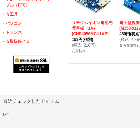
ブル（FFC）
☆工具
リチウムイオン電池充
電圧監視警
パソコン
電基板（1A）
[
M358-912
トランス
[
CHR4056MCU1AB
]
450円
(税別
199円
(税別)
(
税込
:
495
☆取扱終了☆
(
税込
:
218円
)
参考在庫数9
在庫切れ
最近チェックしたアイテム
0件