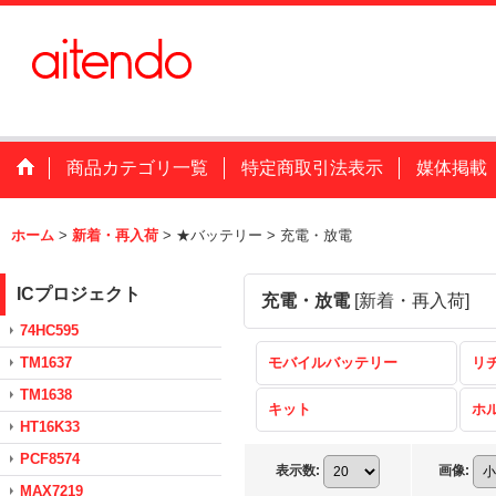
商品カテゴリ一覧
特定商取引法表示
媒体掲載
ホーム
>
新着・再入荷
>
★バッテリー
>
充電・放電
ICプロジェクト
充電・放電
[
新着・再入荷
]
74HC595
TM1637
モバイルバッテリー
リ
TM1638
キット
ホ
HT16K33
PCF8574
表示数
:
画像
:
MAX7219