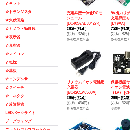
☆キット
☆トランジスタ
充電昇圧一体化DCモ
9V出力リ
ジュール
充電昇圧モ
★集積回路
[
DC4056ADJ0427K
]
[
LY9VA
]
☆カメラ・顕微鏡
295円
(税別)
750円
(税別
(
税込
:
324円
)
(
税込
:
825
★表示器
参考在庫数16点
参考在庫数3
☆真空管
☆マイコン
☆抵抗
☆基板
☆コンデンサ
リチウムイオン電池用
保護機能付
充電器
イオン電池
☆スイッチ
[
BC42C1A0500A
]
（1A）
[
C
☆コネクタ
395円
(税別)
299円
(税別
(
税込
:
434円
)
(
税込
:
328
☆冷陰極管
参考在庫数13点
準備中
LEDバックライト
プログラミング
フレキシブルフラットケー