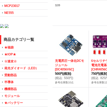
32
件
MCP23017
NE555
商品カテゴリ一覧
★福袋
★IOP★
充電昇圧一体化DCモ
6セルリチ
☆速攻☆
ジュール
電池充電基
発光ダイオード（LED）
[
DC4056V6C
]
[
CHR4056
500円
(税別)
750円
(税別
受動部品
(
税込
:
550円
)
(
税込
:
825
半導体
参考在庫数10点
参考在庫数1
機構部品
モジュール
★バッテリー