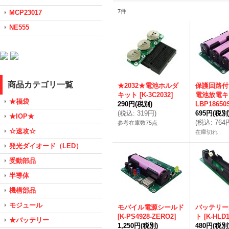
7
件
MCP23017
NE555
商品カテゴリ一覧
★2032★電池ホルダ
保護回路付
キット
[
K-3C2032
]
電池放電キ
★福袋
290円
(税別)
LBP18650
(
税込
:
319円
)
695円
(税別
★IOP★
(
税込
:
764
参考在庫数75点
☆速攻☆
在庫切れ
発光ダイオード（LED）
受動部品
半導体
機構部品
モジュール
モバイル電源シールド
バッテリー
[
K-PS4928-ZERO2
]
ト
[
K-HLD
★バッテリー
1,250円
(税別)
480円
(税別