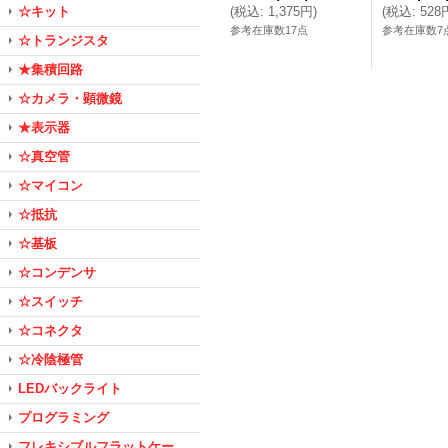
☆キット
(
税込
:
1,375円
)
(
税込
:
528
参考在庫数17点
参考在庫数7
☆トランジスタ
★集積回路
☆カメラ・顕微鏡
★表示器
☆真空管
☆マイコン
☆抵抗
☆基板
☆コンデンサ
☆スイッチ
☆コネクタ
☆冷陰極管
LEDバックライト
プログラミング
フレキシブルフラットケー