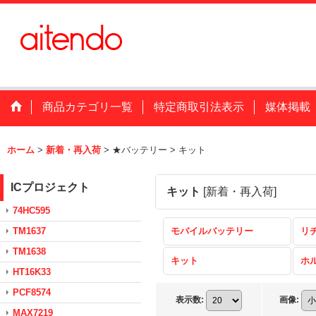
商品カテゴリ一覧
特定商取引法表示
媒体掲載
ホーム
>
新着・再入荷
>
★バッテリー
>
キット
ICプロジェクト
キット
[
新着・再入荷
]
74HC595
TM1637
モバイルバッテリー
リ
TM1638
キット
ホ
HT16K33
PCF8574
表示数
:
画像
:
MAX7219