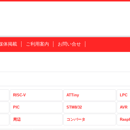
媒体掲載
ご利用案内
お問い合せ
RISC-V
ATTiny
LPC
PIC
STM8/32
AVR
周辺
コンバータ
Raspb