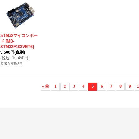
STM32マイコンボー
ド
[
MB-
STM32F103VET6
]
9,500円
(税別)
(
税込
:
10,450円
)
参考在庫数8点
«
前
1
2
3
4
5
6
7
8
9
1