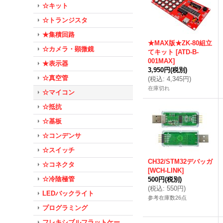
☆キット
☆トランジスタ
★集積回路
★MAX版★ZK-80組立
☆カメラ・顕微鏡
てキット
[
ATD-B-
001MAX
]
★表示器
3,950円
(税別)
☆真空管
(
税込
:
4,345円
)
在庫切れ
☆マイコン
☆抵抗
☆基板
☆コンデンサ
☆スイッチ
CH32/STM32デバッガ
☆コネクタ
[
WCH-LINK
]
☆冷陰極管
500円
(税別)
(
税込
:
550円
)
LEDバックライト
参考在庫数26点
プログラミング
フレキシブルフラットケー