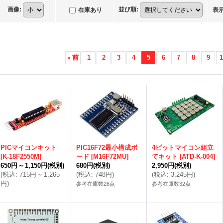
画像
:
並び順
:
在庫あり
表
«
前
1
2
3
4
5
6
7
8
9
1
PICマイコンキット
PIC16F72最小構成ボ
4ビットマイコン組立
[
K-18F2550M
]
ード
[
M16F72MU
]
てキット
[
ATD-K-004
]
650円
～
1,150円
(税別)
680円
(税別)
2,950円
(税別)
(
税込
:
715円
～
1,265
(
税込
:
748円
)
(
税込
:
3,245円
)
円
)
参考在庫数26点
参考在庫数32点