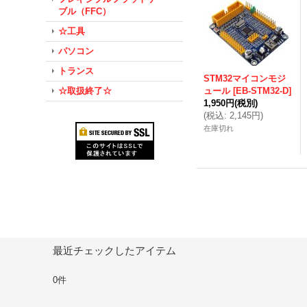
ブル（FFC）
☆工具
パソコン
トランス
STM32マイコンモジ
☆取扱終了☆
ュール
[
EB-STM32-D
]
1,950円
(税別)
(
税込
:
2,145円
)
在庫切れ
最近チェックしたアイテム
0件