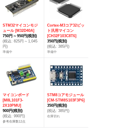
STM32マイコンモジ
Cortex-M3コア32ビッ
ュール
[
M32D40A
]
ト汎用マイコン
750円
～
950円
(税別)
[
CH32F103C8T6
]
(
税込
:
825円
～
1,045
350円
(税別)
円
)
(
税込
:
385円
)
準備中
準備中
マイコンボード
STM8コアモジュール
[
M8L101F3-
[
CM-STM8S103F3P6
]
2X10PMU
]
350円
(税別)
900円
(税別)
(
税込
:
385円
)
(
税込
:
990円
)
在庫切れ
参考在庫数12点