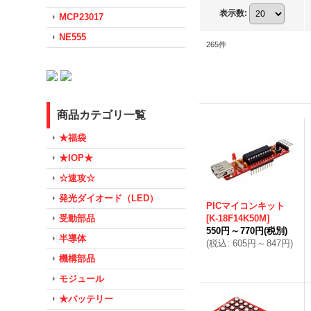
表示数
:
MCP23017
NE555
265
件
商品カテゴリ一覧
★福袋
★IOP★
☆速攻☆
発光ダイオード（LED）
PICマイコンキット
受動部品
[
K-18F14K50M
]
550円
～
770円
(税別)
半導体
(
税込
:
605円
～
847円
)
機構部品
モジュール
★バッテリー