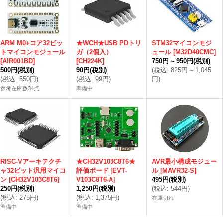
ARM M0+コア32ビッ
★WCH★USB PDトリ
STM32マイコンモジ
トマイコンモジュール
ガ（2個入）
ュール
[
M32D40CMC
]
[
AIR001BD
]
[
CH224K
]
750円
～
950円
(税別)
500円
(税別)
90円
(税別)
(
税込
:
825円
～
1,045
(
税込
:
550円
)
(
税込
:
99円
)
円
)
参考在庫数34点
準備中
RISC-Vアーキテクチ
★CH32V103C8T6★
AVR最小構成モジュー
ャ32ビット汎用マイコ
評価ボード
[
EVT-
ル
[
MAVR32-S
]
ン
[
CH32V103C8T6
]
V103C8T6-A
]
495円
(税別)
250円
(税別)
1,250円
(税別)
(
税込
:
544円
)
(
税込
:
275円
)
(
税込
:
1,375円
)
在庫切れ
準備中
準備中