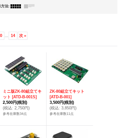
示方法
:
0
...
14
次
»
ミニ版ZK-80組立てキ
ZK-80組立てキット
ット
[
ATD-B-001S
]
[
ATD-B-001
]
2,500円
(税別)
3,500円
(税別)
(
税込
:
2,750円
)
(
税込
:
3,850円
)
参考在庫数34点
参考在庫数11点