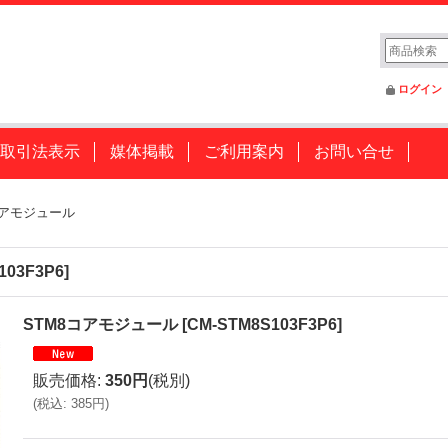
ログイン
取引法表示
媒体掲載
ご利用案内
お問い合せ
コアモジュール
103F3P6
]
STM8コアモジュール
[
CM-STM8S103F3P6
]
販売価格
:
350円
(税別)
(
税込
:
385円
)