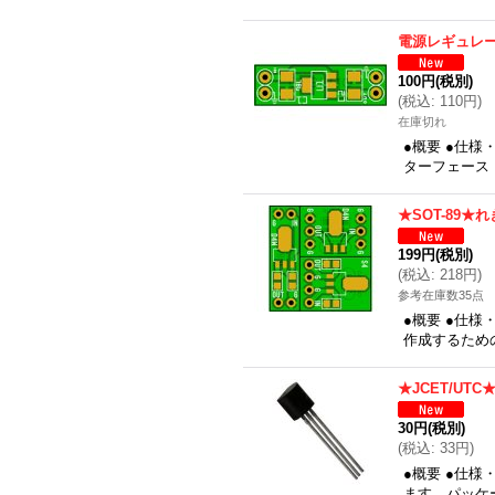
電源レギュレ
100円
(税別)
(
税込
:
110円
)
在庫切れ
●概要 ●仕様
ターフェース：
★SOT-89★
199円
(税別)
(
税込
:
218円
)
参考在庫数35点
●概要 ●仕様
作成するための
★JCET/U
30円
(税別)
(
税込
:
33円
)
●概要 ●仕様
ます、パッケージ