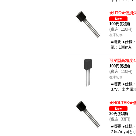
★UTC★低損
100円
(税別)
(
税込
:
110円
)
在庫切れ
●概要 ●仕様
流：100mA
可変型高精度
100円
(税別)
(
税込
:
110円
)
在庫切れ
●概要 ●仕
37V、出力電
★HOLTEK
30円
(税別)
(
税込
:
33円
)
●概要 ●仕
2.5uA(t