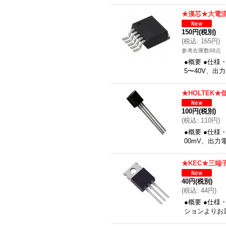
★漢芯★大電
150円
(税別)
(
税込
:
165円
)
参考在庫数68点
●概要 ●仕様
5〜40V、出
★HOLTEK
100円
(税別)
(
税込
:
110円
)
●概要 ●仕様
00mV、出力
★KEC★三端
40円
(税別)
(
税込
:
44円
)
●概要 ●仕様
ションよりお選