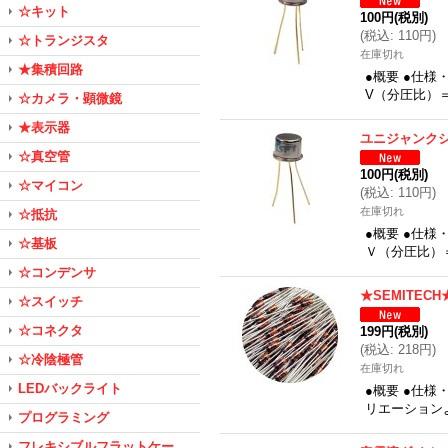
☆キット
100円
(税別)
(
税込
:
110円
)
☆トランジスタ
在庫切れ
★集積回路
●概要 ●仕
V（分圧比）＝0
☆カメラ・顕微鏡
★表示器
ユニジャンクシ
☆真空管
100円
(税別)
☆マイコン
(
税込
:
110円
)
在庫切れ
☆抵抗
●概要 ●仕
☆基板
Ｖ（分圧比）＝
☆コンデンサ
★SEMITE
☆スイッチ
☆コネクタ
199円
(税別)
(
税込
:
218円
)
☆冷陰極管
在庫切れ
LEDバックライト
●概要 ●仕様
リエーション
プログラミング
フレキシブルフラットケー