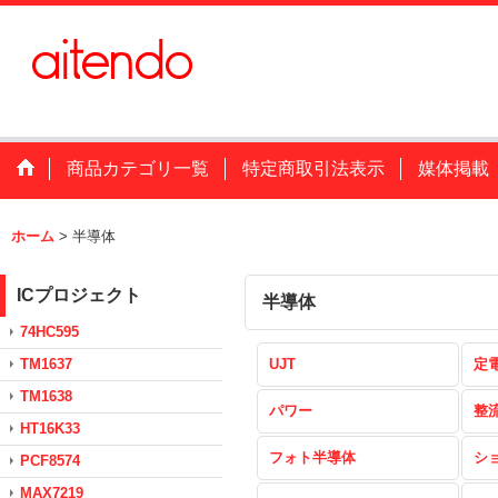
商品カテゴリ一覧
特定商取引法表示
媒体掲載
ホーム
>
半導体
ICプロジェクト
半導体
74HC595
TM1637
UJT
定
TM1638
パワー
整
HT16K33
フォト半導体
シ
PCF8574
MAX7219