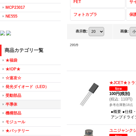
FET
サ
MCP23017
フォトカプラ
保
NE555
表示数
:
画像
:
295
件
商品カテゴリ一覧
★福袋
★IOP★
☆速攻☆
★JCET★ト
発光ダイオード（LED）
100円
(税別)
受動部品
(
税込
:
110円
)
半導体
参考在庫数18点
●概要 ●仕様
機構部品
アンプドライブ
モジュール
ユニジャンクシ
★バッテリー