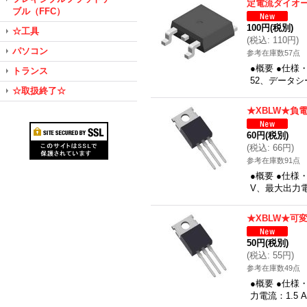
定電流ダイオー
ブル（FFC）
100円
(税別)
☆工具
(
税込
:
110円
)
パソコン
参考在庫数57点
●概要 ●仕様
トランス
52、データ
☆取扱終了☆
★XBLW★負
60円
(税別)
(
税込
:
66円
)
参考在庫数91点
●概要 ●仕様
V、最大出力電
★XBLW★可
50円
(税別)
(
税込
:
55円
)
参考在庫数49点
●概要 ●仕様
力電流：1.5