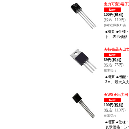
出力可変3端子
100円
(税別)
(
税込
:
110円
)
参考在庫数11点
●概要 ●仕様
ト、表示価格
★特売品★出
69円
(税別)
(
税込
:
75円
)
在庫切れ
●概要 ●機能
3Ｖ、最大入力
★WS★出力可
100円
(税別)
(
税込
:
110円
)
在庫切れ
●概要 ●仕様
表示価格：1パ