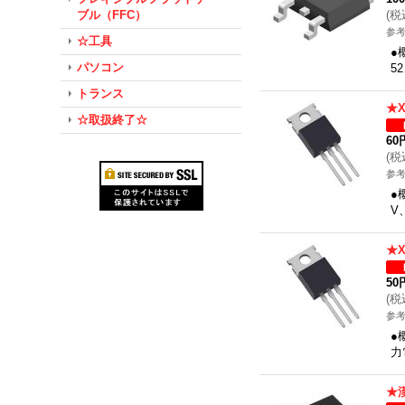
ブル（FFC）
(
税
参考
☆工具
●
パソコン
5
トランス
★
☆取扱終了☆
60
(
税
参考
●
V
★
50
(
税
参考
●
力
★