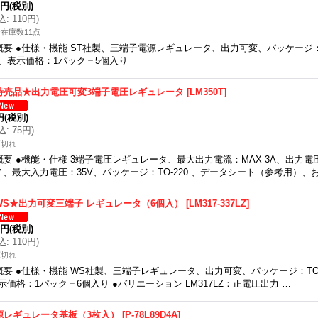
0円
(税別)
込
:
110円
)
在庫数11点
概要 ●仕様・機能 ST社製、三端子電源レギュレータ、出力可変、パッケージ：
、表示価格：1パック＝5個入り
特売品★出力電圧可変3端子電圧レギュレータ
[
LM350T
]
円
(税別)
込
:
75円
)
庫切れ
概要 ●機能・仕様 3端子電圧レギュレータ、最大出力電流：MAX 3A、出力電圧
Ｖ、最大入力電圧：35V、パッケージ：TO-220 、データシート（参考用）、
WS★出力可変三端子 レギュレータ（6個入）
[
LM317-337LZ
]
0円
(税別)
込
:
110円
)
庫切れ
概要 ●仕様・機能 WS社製、三端子レギュレータ、出力可変、パッケージ：TO
示価格：1パック＝6個入り ●バリエーション LM317LZ：正電圧出力 …
源レギュレータ基板（3枚入）
[
P-78L89D4A
]