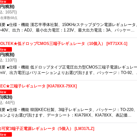
0円
(税別)
込
:
165円
)
在庫数68点
概要 ●仕様・機能 漢芯半導体社製、150KHzステップダウン電源レギュレータ
〜40V、出力：ADJ、最小出力電圧：1.23V、最大出力電流：3A、パッケー…
HOLTEK★低ドロップCMOS三端子レギュレータ（10個入）
[
HT71XX-1
]
0円
(税別)
込
:
110円
)
概要 ●仕様・機能 低ドロップタイプ正電圧出力型CMOS三端子電源レギュレータ、Vo
0mV、出力電圧はバリエーションよりお選び頂けます、パッケージ：TO-92、
KEC★三端子レギュレータ
[
KIA78XX-79XX
]
円
(税別)
込
:
44円
)
概要 ●仕様・機能 韓国KEC社製、3端子レギュレータ、パッケージ：TO-22
ョンよりお選び頂けます、データシート：KIA79XX、KIA78XX、表記価…
力可変3端子正電源レギュレータ（5個入）
[
LM317LZ
]