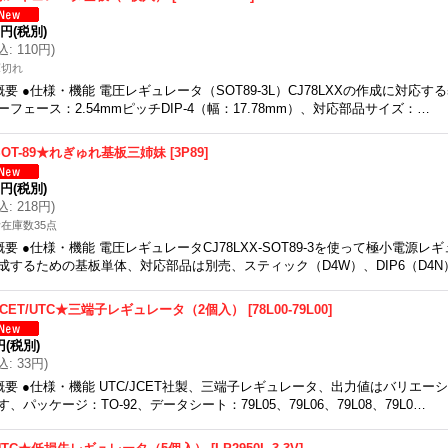
0円
(税別)
込
:
110円
)
庫切れ
概要 ●仕様・機能 電圧レギュレータ（SOT89-3L）CJ78LXXの作成に対応
ーフェース：2.54mmピッチDIP-4（幅：17.78mm）、対応部品サイズ：…
SOT-89★れぎゅれ基板三姉妹
[
3P89
]
9円
(税別)
込
:
218円
)
在庫数35点
概要 ●仕様・機能 電圧レギュレータCJ78LXX-SOT89-3を使って極小電源
成するための基板単体、対応部品は別売、スティック（D4W）、DIP6（D4N
JCET/UTC★三端子レギュレータ（2個入）
[
78L00-79L00
]
円
(税別)
込
:
33円
)
概要 ●仕様・機能 UTC/JCET社製、三端子レギュレータ、出力値はバリエ
す、パッケージ：TO-92、データシート：79L05、79L06、79L08、79L0…