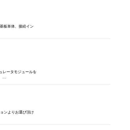
する基板単体、接続イン
レギュレータモジュールを
）…
ーションよりお選び頂け