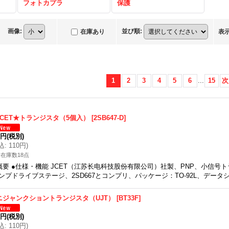
フォトカプラ
保護
画像
:
並び順
:
在庫あり
表
1
2
3
4
5
6
...
15
次
JCET★トランジスタ（5個入）
[
2SB647-D
]
0円
(税別)
込
:
110円
)
在庫数18点
概要 ●仕様・機能 JCET（江苏长电科技股份有限公司）社製、PNP、小信号
ンプドライブステージ、2SD667とコンプリ、パッケージ：TO-92L、データ
ニジャンクショントランジスタ（UJT）
[
BT33F
]
0円
(税別)
込
:
110円
)