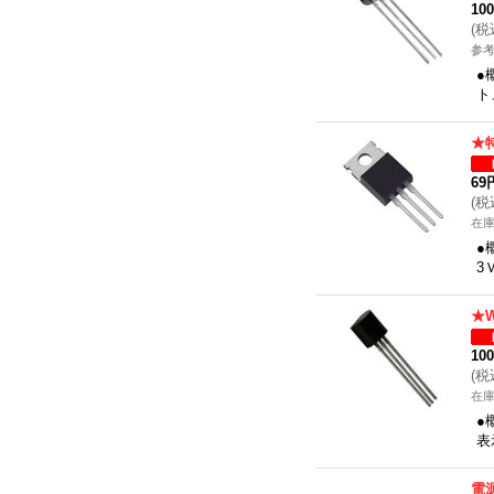
10
(
税
参考
●
ト
★
69
(
税
在
●
3
★
10
(
税
在
●
表
電