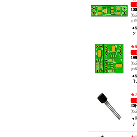
10
(
税
在
●
タ
★
19
(
税
参考
●
作
★
30
(
税
●
ま