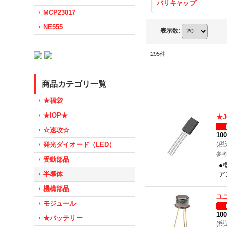
バリキャップ
MCP23017
NE555
表示数
:
295
件
商品カテゴリ一覧
★福袋
★IOP★
★
☆速攻☆
10
(
税
発光ダイオード（LED）
参考
受動部品
●
半導体
ア
機構部品
ユ
モジュール
10
★バッテリー
(
税