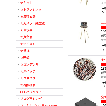
☆キット
在
●
☆トランジスタ
V
★集積回路
ユ
☆カメラ・顕微鏡
★表示器
10
(
税
☆真空管
在
☆マイコン
●
Ｖ
☆抵抗
☆基板
★
☆コンデンサ
19
☆スイッチ
(
税
在
☆コネクタ
●
☆冷陰極管
リ
LEDバックライト
定
プログラミング
フレキシブルフラットケー
10