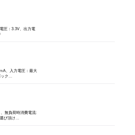
電圧：3.3V、出力電
り
0ｍA、入力電圧：最大
パック…
タ、無負荷時消費電流:
お選び頂け…