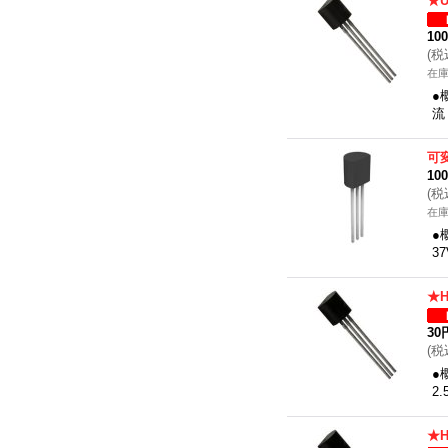
★
10
(
税
在
●
流
可
10
(
税
在
●
3
★
30
(
税
●
2
★