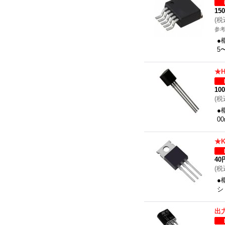
15
(
税
参考
●
5
★
10
(
税
●
0
★
40
(
税
●
シ
出