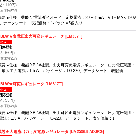
込
:
110円
)
在庫数57点
概要 ●仕様・機能 定電流ダイオード、定格電流：29〜31mA、VB＝MAX 120
2、データシート、表記価格：1パック＝5個入り
XBLW★負電圧出力可変レギュレータ
[
LM337T
]
円
(税別)
込
:
66円
)
在庫数91点
概要 ●仕様・機能 XBLW社製、出力可変负電源レギュレータ、出力電圧範囲： 負
、最大出力電流：1.5 A、パッケージ：TO-220、データシート、表記価…
XBLW★可変レギュレータ
[
LM317T
]
円
(税別)
込
:
55円
)
在庫数49点
概要 ●仕様・機能 XBLW社製、出力可変正電源レギュレータ、出力電圧範囲： 1
電流：1.5 A、パッケージ：TO-220、データシート、表記価格：1
漢芯★大電流出力可変電源レギュレータ
[
LM2596S-ADJRG
]