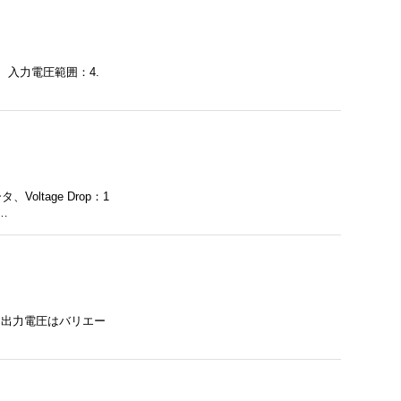
、入力電圧範囲：4.
ltage Drop：1
…
0、出力電圧はバリエー