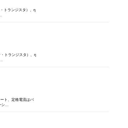
ン・トランジスタ）、η
…
ン・トランジスタ）、η
…
タシート、定格電流はバ
ーシ…