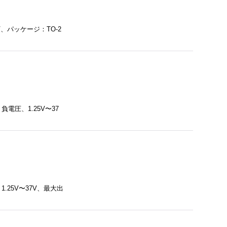
V、パッケージ：TO-2
電圧、1.25V〜37
.25V〜37V、最大出