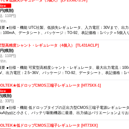
UTC★低損失レギュレータ（5個入）
[
LP2950L-3.3V
]
0円
(税別)
込
:
110円
)
庫切れ
概要 ●仕様・機能 UTC社製、低損失レギュレータ、入力電圧：30Vまで、出力
：100mA、データシート、パッケージ：TO-92、表記価格：1パック＝5個入
変型高精度シャント・レギュレータ（4個入）
[
TL431ACLP
]
0円
(税別)
込
:
110円
)
庫切れ
概要 ●仕様・機能 可変型高精度シャント・レギュレータ、最大出力電流：10
7V、出力電圧：2.5~36V、パッケージ：TO-92、データシート、表記価格：1
HOLTEK★低ドロップCMOS三端子レギュレータ
[
HT75XX-1
]
円
(税別)
込
:
33円
)
概要 ●仕様・機能 低ドロップタイプの正出力型CMOS三端子電源レギュレー
.5uA(typ)と小さく、バッテリ駆動機器に最適、出力値はバリエーションより
HOLTEK★低ドロップCMOS三端子レギュレータ
[
HT73XX
]