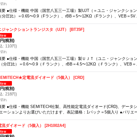
庫切れ
概要 ●仕様・機能 中国（国営八五三一工場）製UJT（＝ユニ・ジャンクショ
（分圧比）＝0.65〜0.9（Fランク）、rBB＝5〜12KΩ（Fランク）、VEB＝5V
ニジャンクショントランジスタ（UJT）
[
BT35F
]
0円
(税別)
込
:
110円
)
庫切れ
概要 ●仕様・機能 中国（国営八五三一工場）製ＵＪＴ（ユニ・ジャンクショ
（分圧比）＝0.6〜0.9（Ｆランク）、rBB＝4.5〜12KΩ（Ｆランク）、VEB＝
SEMITECH★定電流ダイオード（5個入）
[
CRD
]
9円
(税別)
込
:
218円
)
庫切れ
概要 ●仕様・機能 SEMITECH社製、高性能定電流ダイオード(CRD)、デー
エーションよりお選びいただけます、表記価格：1パック＝5個入り ●バリエ
電流ダイオード（5個入）
[
2H1002A4
]
0円
(税別)