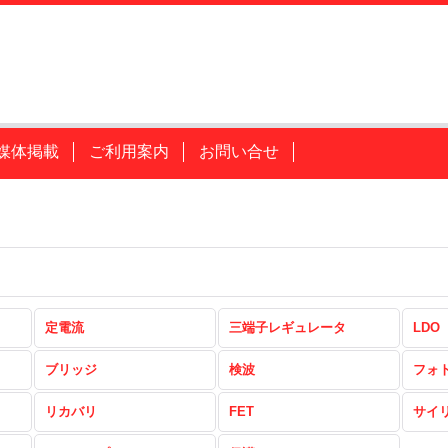
媒体掲載
ご利用案内
お問い合せ
定電流
三端子レギュレータ
LDO
ブリッジ
検波
フォ
リカバリ
FET
サイ