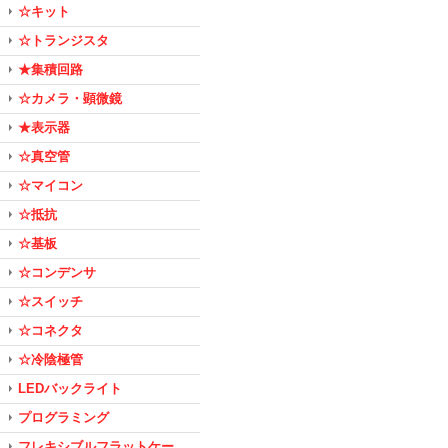
☆キット
☆トランジスタ
★集積回路
☆カメラ・顕微鏡
★表示器
☆真空管
☆マイコン
☆抵抗
☆基板
☆コンデンサ
☆スイッチ
☆コネクタ
☆冷陰極管
LEDバックライト
プログラミング
フレキシブルフラットケー