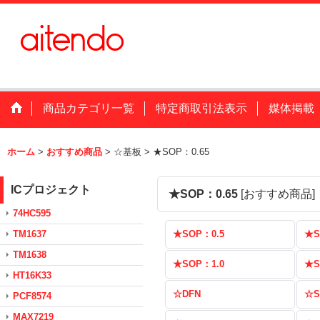
商品カテゴリ一覧
特定商取引法表示
媒体掲載
ホーム
>
おすすめ商品
>
☆基板
>
★SOP：0.65
ICプロジェクト
★SOP：0.65
[
おすすめ商品
]
74HC595
TM1637
★SOP：0.5
★S
TM1638
★SOP：1.0
★S
HT16K33
☆DFN
☆S
PCF8574
MAX7219