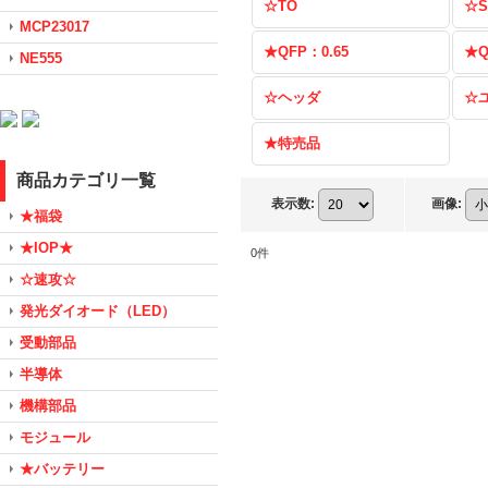
☆TO
☆S
MCP23017
★QFP：0.65
★Q
NE555
☆ヘッダ
☆
★特売品
商品カテゴリ一覧
表示数
:
画像
:
★福袋
★IOP★
0
件
☆速攻☆
発光ダイオード（LED）
受動部品
半導体
機構部品
モジュール
★バッテリー