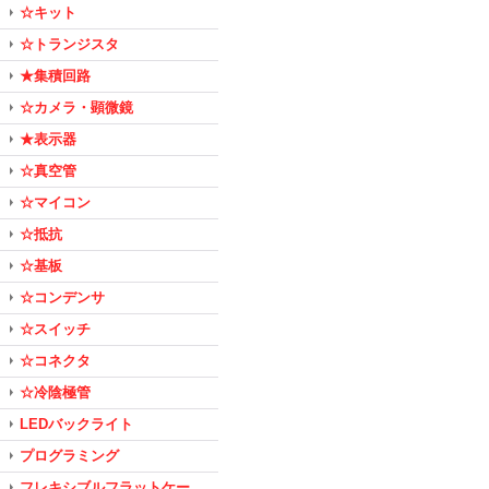
☆キット
☆トランジスタ
★集積回路
☆カメラ・顕微鏡
★表示器
☆真空管
☆マイコン
☆抵抗
☆基板
☆コンデンサ
☆スイッチ
☆コネクタ
☆冷陰極管
LEDバックライト
プログラミング
フレキシブルフラットケー