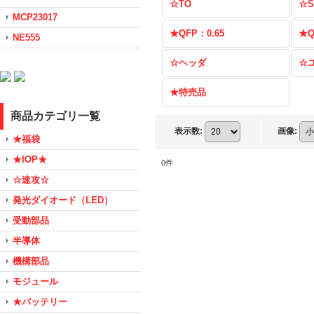
☆TO
☆S
MCP23017
★QFP：0.65
★Q
NE555
☆ヘッダ
☆
★特売品
商品カテゴリ一覧
表示数
:
画像
:
★福袋
★IOP★
0
件
☆速攻☆
発光ダイオード（LED）
受動部品
半導体
機構部品
モジュール
★バッテリー