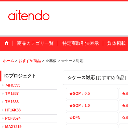
商品カテゴリ一覧
特定商取引法表示
媒体掲載
ホーム
>
おすすめ商品
>
☆基板
>
☆ケース対応
ICプロジェクト
☆ケース対応
[
おすすめ商品
]
74HC595
TM1637
★SOP：0.5
★S
TM1638
★SOP：1.0
★S
HT16K33
☆DFN
☆S
PCF8574
MAX7219