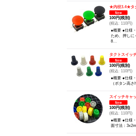
★内径3.4★
100円
(税別)
(
税込
:
110円
)
●概要 ●仕
ため、押しに
8…
タクトスイッチ
100円
(税別)
(
税込
:
110円
)
●概要 ●仕様
（ボタン高さh
スイッチキャッ
100円
(税別)
(
税込
:
110円
)
●概要 ●仕様
面寸法：3x2mm