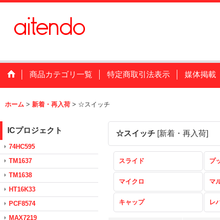
商品カテゴリ一覧
特定商取引法表示
媒体掲載
ホーム
>
新着・再入荷
>
☆スイッチ
ICプロジェクト
☆スイッチ
[
新着・再入荷
]
74HC595
TM1637
スライド
プ
TM1638
マイクロ
マ
HT16K33
キャップ
レ
PCF8574
MAX7219