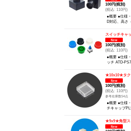
100円
(税別)
(
税込
:
110円
)
●概要 ●仕様
D対応、高さ
スイッチキャッ
100円
(税別)
(
税込
:
110円
)
●概要 ●仕様
ッチ ATD-PS
★10x10★
100円
(税別)
(
税込
:
110円
)
参考在庫数54点
●概要 ●仕様
チキャップPL
★9x9★角型