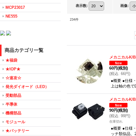
表示数
:
画像
:
MCP23017
NE555
234
件
商品カテゴリ一覧
メカニカルK/
★福袋
60円
(税別)
★IOP★
(
税込
:
66円
)
☆速攻☆
●概要 ●仕様
上は軸の色で
発光ダイオード（LED）
受動部品
メカニカルK/
半導体
90円
(税別)
機構部品
(
税込
:
99円
)
モジュール
在庫切れ
●概要 ●仕様
★バッテリー
ッチ類似品、