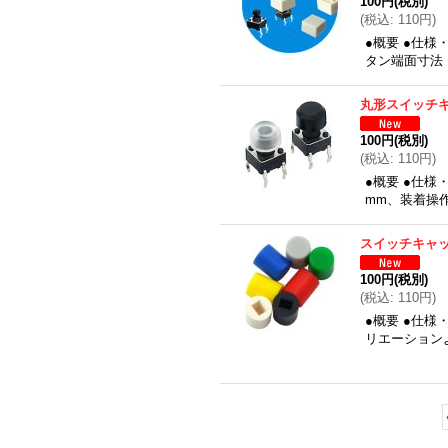
100円
(税別)
(
税込
:
110円
)
●概要 ●仕様
タン端面寸法：2
丸形スイッチキ
100円
(税別)
(
税込
:
110円
)
●概要 ●仕様
mm、装着操作
スイッチキャッ
100円
(税別)
(
税込
:
110円
)
●概要 ●仕様
リエーション