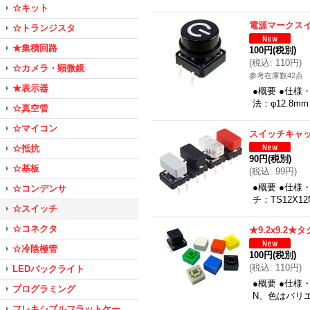
☆キット
電源マークス
☆トランジスタ
★集積回路
100円
(税別)
(
税込
:
110円
)
☆カメラ・顕微鏡
参考在庫数42点
★表示器
●概要 ●仕
法：φ12.8
☆真空管
☆マイコン
スイッチキャッ
☆抵抗
90円
(税別)
☆基板
(
税込
:
99円
)
●概要 ●仕様
☆コンデンサ
チ：TS12X
☆スイッチ
☆コネクタ
★9.2x9.2
☆冷陰極管
100円
(税別)
(
税込
:
110円
)
LEDバックライト
●概要 ●仕様
プログラミング
N、色はバリ
フレキシブルフラットケー