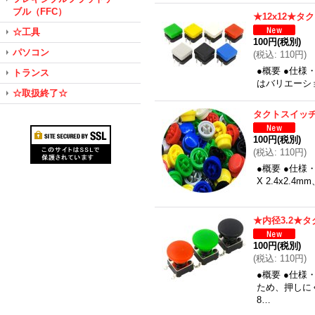
ブル（FFC）
★12x12★
☆工具
100円
(税別)
パソコン
(
税込
:
110円
)
●概要 ●仕様
トランス
はバリエーシ
☆取扱終了☆
タクトスイッチ
100円
(税別)
(
税込
:
110円
)
●概要 ●仕
X 2.4x2.
★内径3.2★
100円
(税別)
(
税込
:
110円
)
●概要 ●仕
ため、押しに
8…