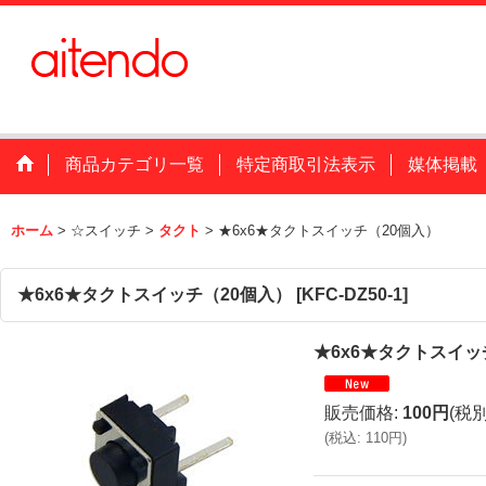
商品カテゴリ一覧
特定商取引法表示
媒体掲載
ホーム
>
☆スイッチ
>
タクト
>
★6x6★タクトスイッチ（20個入）
★6x6★タクトスイッチ（20個入）
[
KFC-DZ50-1
]
★6x6★タクトスイッ
販売価格
:
100円
(税別
(
税込
:
110円
)