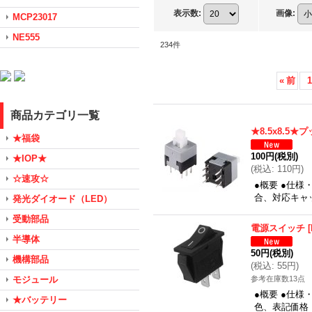
表示数
:
画像
:
MCP23017
NE555
234
件
«
前
1
商品カテゴリ一覧
★8.5x8.5
★福袋
100円
(税別)
★IOP★
(
税込
:
110円
)
☆速攻☆
●概要 ●仕様・
合、対応キャッ
発光ダイオード（LED）
受動部品
電源スイッチ
[
半導体
50円
(税別)
機構部品
(
税込
:
55円
)
モジュール
参考在庫数13点
●概要 ●仕様・
★バッテリー
色、表記価格