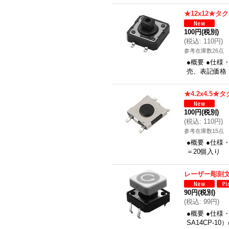
★12x12★タ
100円
(税別)
(
税込
:
110円
)
参考在庫数26点
●概要 ●仕様
売、表記価格
★4.2x4.5
100円
(税別)
(
税込
:
110円
)
参考在庫数15点
●概要 ●仕様・
＝20個入り
レーザー彫刻
90円
(税別)
(
税込
:
99円
)
●概要 ●仕様
SA14CP-