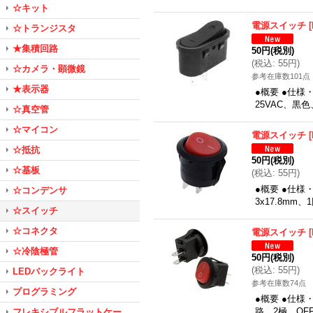
☆キット
電源スイッチ
[
☆トランジスタ
★集積回路
50円
(税別)
(
税込
:
55円
)
☆カメラ・顕微鏡
参考在庫数101点
★表示器
●概要 ●仕様・
25VAC、黒
☆真空管
☆マイコン
電源スイッチ
[
☆抵抗
50円
(税別)
☆基板
(
税込
:
55円
)
●概要 ●仕様
☆コンデンサ
3x17.8mm、
☆スイッチ
☆コネクタ
電源スイッチ
[
☆冷陰極管
50円
(税別)
(
税込
:
55円
)
LEDバックライト
参考在庫数74点
プログラミング
●概要 ●仕様
路、2極、OFF
フレキシブルフラットケー