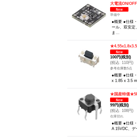
大電流ON/O
準備中
●概要 ●仕様
ール、双安定
ま…
★4.55x1.8
100円
(税別)
(
税込
:
110円
)
参考在庫数5点
●概要 ●仕様
x 1.85 x 
★国産特価★5
99円
(税別)
(
税込
:
108円
)
在庫切れ
●概要 ●仕様
A 15VDC