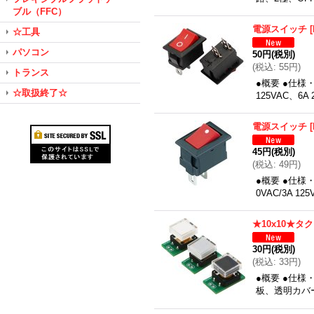
ブル（FFC）
電源スイッチ
[
☆工具
パソコン
50円
(税別)
(
税込
:
55円
)
トランス
●概要 ●仕様
☆取扱終了☆
125VAC、6A
電源スイッチ
[
45円
(税別)
(
税込
:
49円
)
●概要 ●仕様・
0VAC/3A
★10x10★
30円
(税別)
(
税込
:
33円
)
●概要 ●仕様
板、透明カバーC