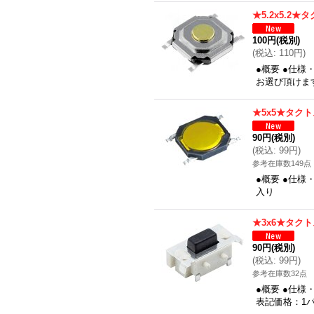
★5.2x5.2
100円
(税別)
(
税込
:
110円
)
●概要 ●仕様
お選び頂けま
★5x5★タク
90円
(税別)
(
税込
:
99円
)
参考在庫数149点
●概要 ●仕様
入り
★3x6★タク
90円
(税別)
(
税込
:
99円
)
参考在庫数32点
●概要 ●仕様
表記価格：1パ