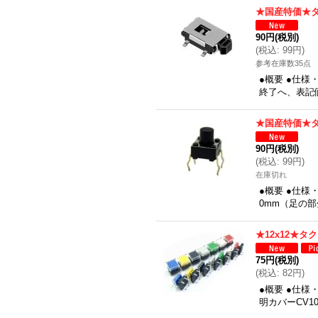
★国産特価★タ
90円
(税別)
(
税込
:
99円
)
参考在庫数35点
●概要 ●仕様
終了へ、表記
★国産特価★タ
90円
(税別)
(
税込
:
99円
)
在庫切れ
●概要 ●仕様
0mm（足の
★12x12★
75円
(税別)
(
税込
:
82円
)
●概要 ●仕様・
明カバーCV1