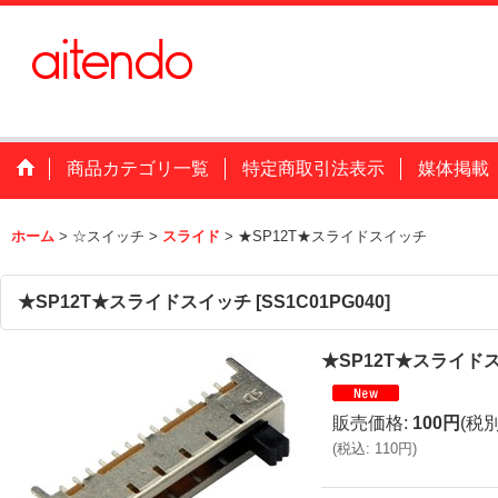
商品カテゴリ一覧
特定商取引法表示
媒体掲載
ホーム
>
☆スイッチ
>
スライド
>
★SP12T★スライドスイッチ
★SP12T★スライドスイッチ
[
SS1C01PG040
]
★SP12T★スライド
販売価格
:
100円
(税別
(
税込
:
110円
)