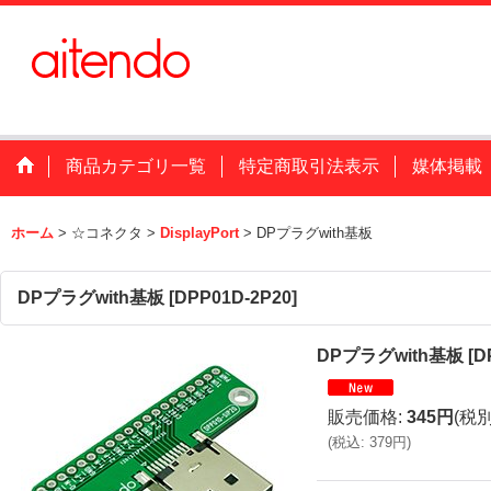
商品カテゴリ一覧
特定商取引法表示
媒体掲載
ホーム
>
☆コネクタ
>
DisplayPort
>
DPプラグwith基板
DPプラグwith基板
[
DPP01D-2P20
]
DPプラグwith基板
[
D
販売価格
:
345円
(税別
(
税込
:
379円
)