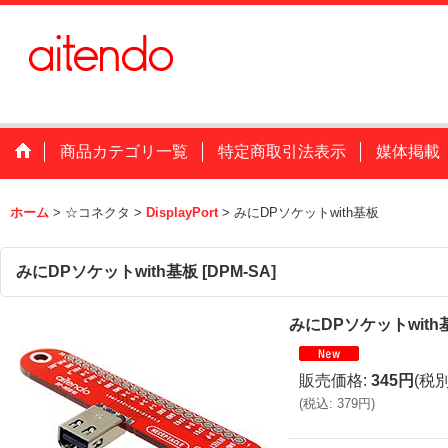
商品カテゴリ一覧
特定商取引法表示
媒体掲載
ホーム
>
☆コネクタ
>
DisplayPort
>
みにDPソケットwith基板
みにDPソケットwith基板
[
DPM-SA
]
みにDPソケットwith
販売価格
:
345円
(税別
(
税込
:
379円
)