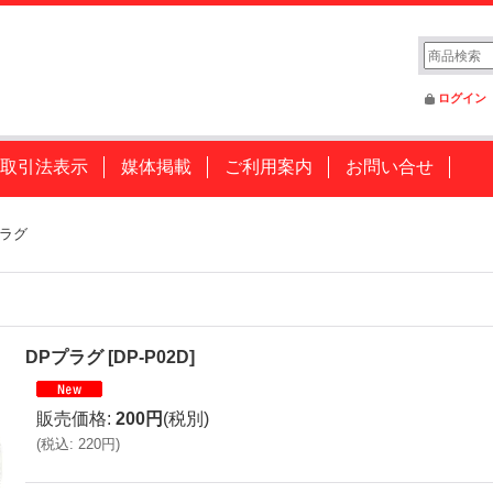
ログイン
取引法表示
媒体掲載
ご利用案内
お問い合せ
プラグ
DPプラグ
[
DP-P02D
]
販売価格
:
200円
(税別)
(
税込
:
220円
)