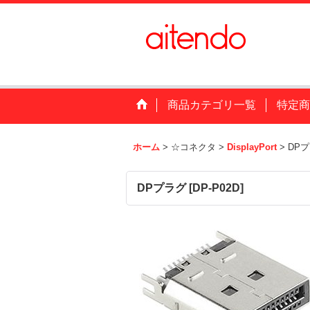
商品カテゴリ一覧
特定商
ホーム
>
☆コネクタ
>
DisplayPort
>
DP
DPプラグ
[
DP-P02D
]