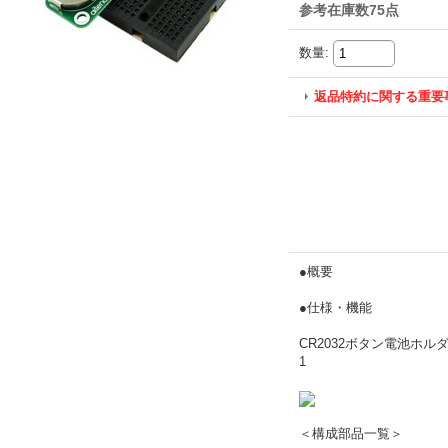
参考在庫数75点
数量
:
返品特約に関する重要
●概要
●仕様・機能
CR2032ボタン電池ホル
1
＜構成部品一覧＞