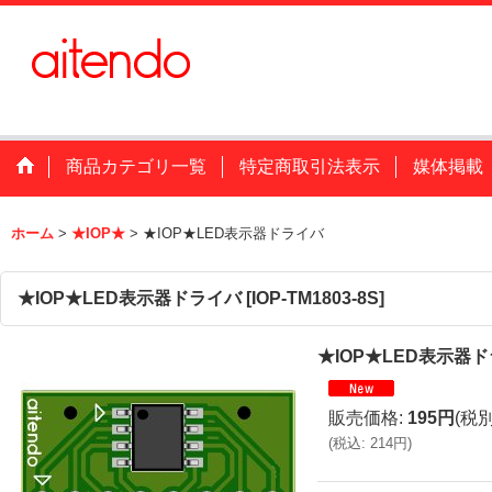
商品カテゴリ一覧
特定商取引法表示
媒体掲載
ホーム
>
★IOP★
>
★IOP★LED表示器ドライバ
★IOP★LED表示器ドライバ
[
IOP-TM1803-8S
]
★IOP★LED表示器
販売価格
:
195円
(税別
(
税込
:
214円
)