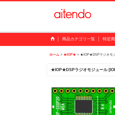
商品カテゴリ一覧
特定商
ホーム
>
★IOP★
>
★IOP★DSPラジオモ
★IOP★DSPラジオモジュール
[
IO