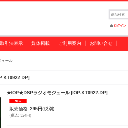
ログイン
取引法表示
媒体掲載
ご利用案内
お問い合せ
ジュール
P-KT0922-DP
]
★IOP★DSPラジオモジュール
[
IOP-KT0922-DP
]
販売価格
:
295円
(税別)
(
税込
:
324円
)