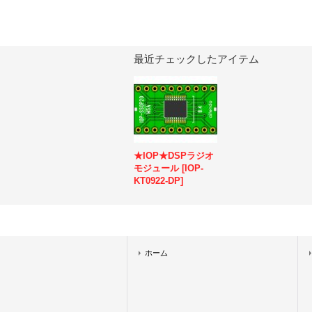
最近チェックしたアイテム
★IOP★DSPラジオ
モジュール
[
IOP-
KT0922-DP
]
ホーム