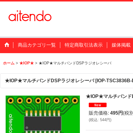
商品カテゴリ一覧
特定商取引法表示
媒体掲載
ホーム
>
★IOP★
>
★IOP★マルチバンドDSPラジオレシーバ
★IOP★マルチバンドDSPラジオレシーバ
[
IOP-TSC3836B
★IOP★マルチバンド
販売価格
:
495円
(税別
(
税込
:
544円
)