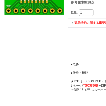
参考在庫数18点
数量
:
返品特約に関する重要
●概要
●仕様・機能
★IOP（＝IC ON P
レシーバ
TSC3836B
をD
チDIP-16（2列スルーホ