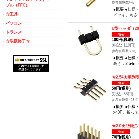
参考在庫数4点
ブル（FFC）
●概要 ●仕様
☆工具
メッキ、高さ
パソコン
U型ヘッダ（2
トランス
100円
(税別)
☆取扱終了☆
(
税込
:
110円
)
参考在庫数60点
●概要 ●仕様
高さ：2.54
★2.54★単列
50円
(税別)
(
税込
:
55円
)
参考在庫数423点
●概要 ●仕様
x40P、折
★2.0★2列ピ
70円
(税別)