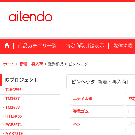
商品カテゴリ一覧
特定商取引法表示
媒体掲載
ホーム
>
新着・再入荷
>
受動部品
>
ピンヘッダ
ICプロジェクト
ピンヘッダ
[
新着・再入荷
]
74HC595
TM1637
エナメル線
空
TM1638
導電ゴム
IFT
HT16K33
ネジ
メ
PCF8574
MAX7219