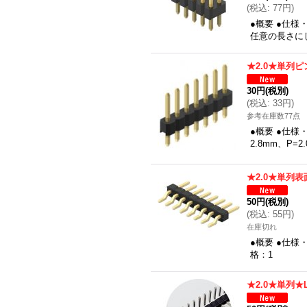
(
税込
:
77円
)
●概要 ●仕様
任意の長さに
★2.0★単列ピ
30円
(税別)
(
税込
:
33円
)
参考在庫数77点
●概要 ●仕様
2.8mm、P
★2.0★単列
50円
(税別)
(
税込
:
55円
)
在庫切れ
●概要 ●仕様
格：1
★2.0★単列★