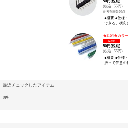
50円
(税別)
(
税込
:
55円
)
参考在庫数60点
●概要 ●仕様
できる、横向
★2.54★カラ
50円
(税別)
(
税込
:
55円
)
●概要 ●仕様
折って任意の
最近チェックしたアイテム
0件