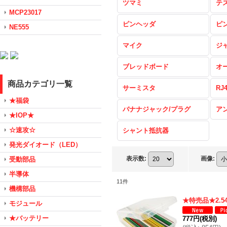
ツマミ
テ
MCP23017
ピンヘッダ
ピ
NE555
マイク
ジ
ブレッドボード
オ
商品カテゴリ一覧
サーミスタ
RJ
★福袋
バナナジャック/プラグ
ア
★IOP★
☆速攻☆
シャント抵抗器
発光ダイオード（LED）
表示数
:
画像
:
受動部品
半導体
11
件
機構部品
★特売品★2.5
モジュール
★バッテリー
777円
(税別)