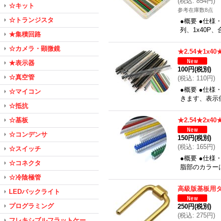
(
税込
:
854円
)
☆キット
参考在庫数8点
☆トランジスタ
●概要 ●仕様
列、1x40P
★集積回路
☆カメラ・顕微鏡
★2.54★1x
★表示器
100円
(税別)
☆真空管
(
税込
:
110円
)
●概要 ●仕様
☆マイコン
きます、表示
☆抵抗
☆基板
★2.54★2x
☆コンデンサ
150円
(税別)
(
税込
:
165円
)
☆スイッチ
●概要 ●仕様・
☆コネクタ
脂部のカラー
☆冷陰極管
高級版基板用タ
LEDバックライト
プログラミング
250円
(税別)
(
税込
:
275円
)
フレキシブルフラットケー