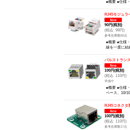
●概要 ●仕様
RJ45モジュ
90円
(税別)
(
税込
:
99円
)
参考在庫数60点
●概要 ●仕
線を一度に結線
パルストランス
100円
(税別)
(
税込
:
110円
)
準備中
●概要 ●仕様
ペース、10/1
RJ45コネク
100円
(税別)
(
税込
:
110円
)
参考在庫数17点