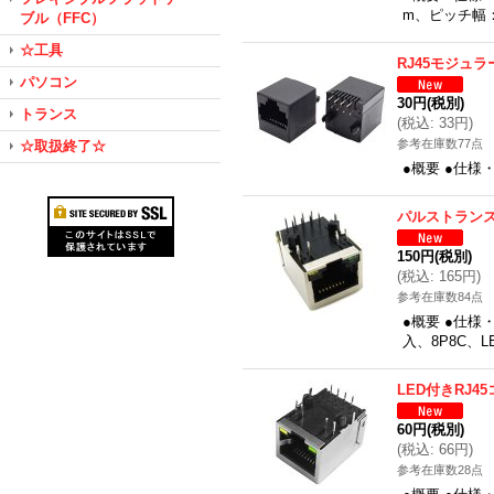
m、ピッチ幅
ブル（FFC）
☆工具
RJ45モジュ
パソコン
30円
(税別)
トランス
(
税込
:
33円
)
参考在庫数77点
☆取扱終了☆
●概要 ●仕様
パルストランス
150円
(税別)
(
税込
:
165円
)
参考在庫数84点
●概要 ●仕様・
入、8P8C、
LED付きRJ4
60円
(税別)
(
税込
:
66円
)
参考在庫数28点