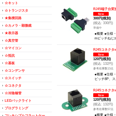
☆キット
RJ45端子台変
☆トランジスタ
★集積回路
300円
(税別)
(
税込
:
330円
)
☆カメラ・顕微鏡
準備中
★表示器
●概要 ●仕様
mピッチねじ
☆真空管
☆マイコン
RJ45コネクタw
☆抵抗
120円
(税別)
☆基板
(
税込
:
132円
)
参考在庫数13点
☆コンデンサ
●概要 ●仕様・
☆スイッチ
ピッチ8P、ス
☆コネクタ
RJ45コネクタw
☆冷陰極管
120円
(税別)
LEDバックライト
(
税込
:
132円
)
プログラミング
参考在庫数57点
●概要 ●仕様・
フレキシブルフラットケー