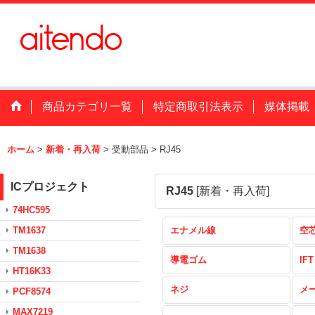
商品カテゴリ一覧
特定商取引法表示
媒体掲載
ホーム
>
新着・再入荷
>
受動部品
>
RJ45
ICプロジェクト
RJ45
[
新着・再入荷
]
74HC595
TM1637
エナメル線
空
TM1638
導電ゴム
IFT
HT16K33
ネジ
メ
PCF8574
MAX7219