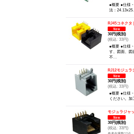
●概要 ●仕様・
法：24.13x2
RJ45コネクタ
30円
(税別)
(
税込
:
33円
)
●概要 ●仕様
す、図面、図
不…
RJ12モジュ
30円
(税別)
(
税込
:
33円
)
●概要 ●仕様
ください。加
モジュラジャ
30円
(税別)
(
税込
:
33円
)
参考在庫数12点