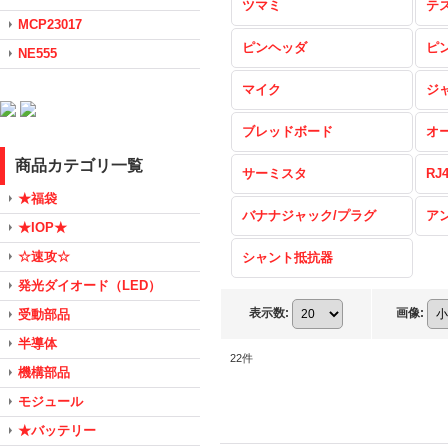
ツマミ
テ
MCP23017
ピンヘッダ
ピ
NE555
マイク
ジ
ブレッドボード
オ
商品カテゴリ一覧
サーミスタ
RJ
★福袋
バナナジャック/プラグ
ア
★IOP★
☆速攻☆
シャント抵抗器
発光ダイオード（LED）
表示数
:
画像
:
受動部品
半導体
22
件
機構部品
モジュール
★バッテリー