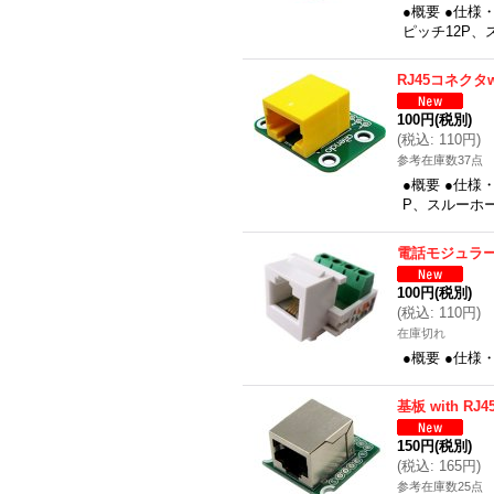
●概要 ●仕様・
ピッチ12P、ス
RJ45コネクタw
100円
(税別)
(
税込
:
110円
)
参考在庫数37点
●概要 ●仕様・
P、スルーホー
電話モジュラ
100円
(税別)
(
税込
:
110円
)
在庫切れ
●概要 ●仕様
基板 with R
150円
(税別)
(
税込
:
165円
)
参考在庫数25点