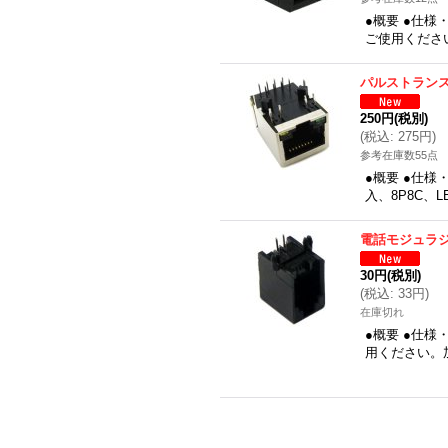
●概要 ●仕様
ご使用くださ
パルストランス
250円
(税別)
(
税込
:
275円
)
参考在庫数55点
●概要 ●仕様・
入、8P8C、
電話モジュラ
30円
(税別)
(
税込
:
33円
)
在庫切れ
●概要 ●仕様
用ください。