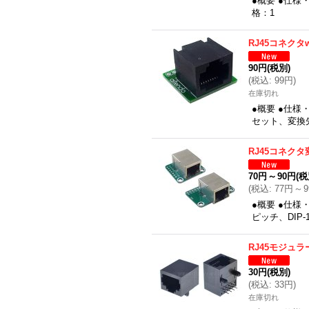
●概要 ●仕様・
格：1
RJ45コネクタw
90円
(税別)
(
税込
:
99円
)
在庫切れ
●概要 ●仕様
セット、変換先
RJ45コネク
70円
～
90円
(税
(
税込
:
77円
～
●概要 ●仕様・
ピッチ、DIP
RJ45モジュ
30円
(税別)
(
税込
:
33円
)
在庫切れ