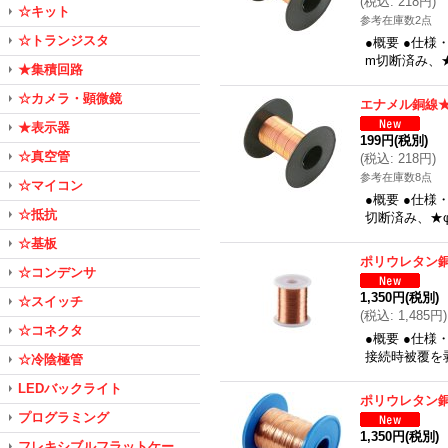
(
税込
:
218円
)
☆キット
参考在庫数2点
☆トランジスタ
●概要 ●仕様
m切断済み、★
★集積回路
☆カメラ・顕微鏡
エナメル銅線★φ
★表示器
199円
(税別)
☆真空管
(
税込
:
218円
)
参考在庫数8点
☆マイコン
●概要 ●仕様
☆抵抗
切断済み、★φ
☆基板
ポリウレタン銅
☆コンデンサ
1,350円
(税別)
☆スイッチ
(
税込
:
1,485円
)
☆コネクタ
●概要 ●仕
接続時被覆を剥
☆冷陰極管
LEDバックライト
ポリウレタン銅
プログラミング
1,350円
(税別)
フレキシブルフラットケー