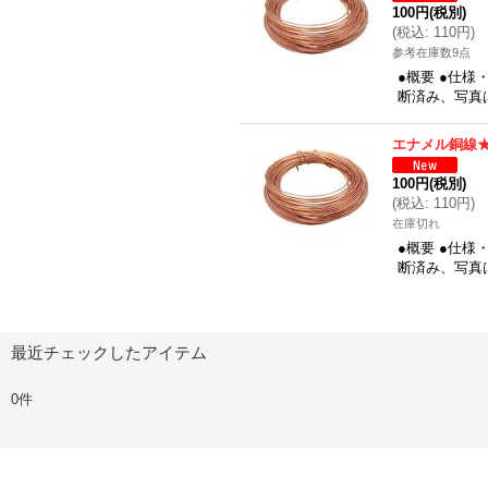
100円
(税別)
(
税込
:
110円
)
参考在庫数9点
●概要 ●仕様
断済み、写真
エナメル銅線★φ
100円
(税別)
(
税込
:
110円
)
在庫切れ
●概要 ●仕様
断済み、写真
最近チェックしたアイテム
0件