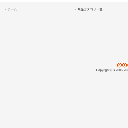
ホーム
商品カテゴリ一覧
Copyright (C) 2005-20