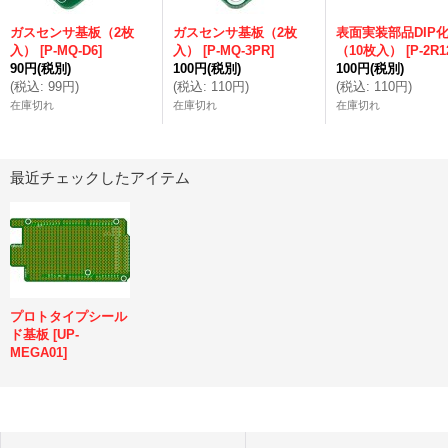
ガスセンサ基板（2枚
ガスセンサ基板（2枚
表面実装部品DIP
入）
[
P-MQ-D6
]
入）
[
P-MQ-3PR
]
（10枚入）
[
P-2R1
90円
(税別)
100円
(税別)
100円
(税別)
(
税込
:
99円
)
(
税込
:
110円
)
(
税込
:
110円
)
在庫切れ
在庫切れ
在庫切れ
最近チェックしたアイテム
プロトタイプシール
ド基板
[
UP-
MEGA01
]