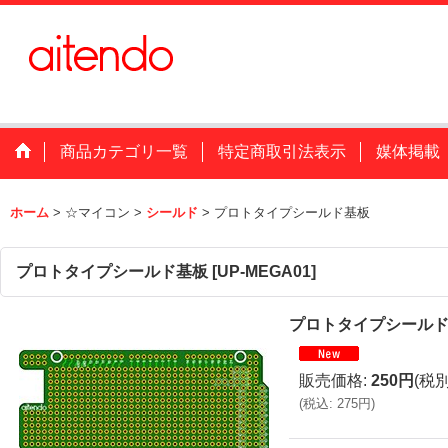
商品カテゴリ一覧
特定商取引法表示
媒体掲載
ホーム
>
☆マイコン
>
シールド
>
プロトタイプシールド基板
プロトタイプシールド基板
[
UP-MEGA01
]
プロトタイプシール
販売価格
:
250円
(税別
(
税込
:
275円
)