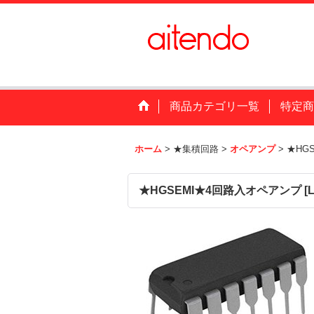
商品カテゴリ一覧
特定商
ホーム
>
★集積回路
>
オペアンプ
>
★HG
★HGSEMI★4回路入オペアンプ
[