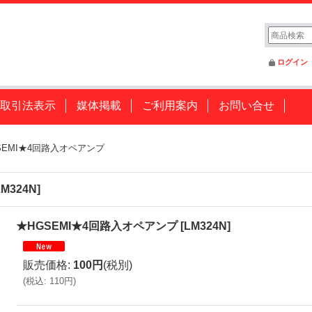
ログイン
取引法表示
媒体掲載
ご利用案内
お問い合せ
SEMI★4回路入オペアンプ
LM324N
]
★HGSEMI★4回路入オペアンプ
[
LM324N
]
販売価格
:
100円
(税別)
(
税込
:
110円
)