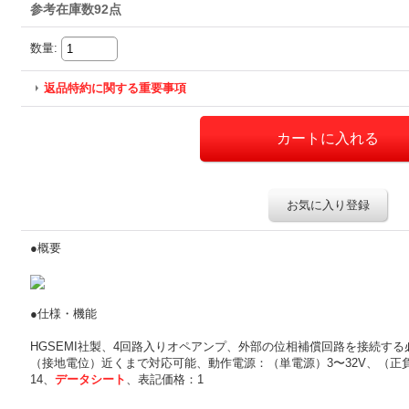
参考在庫数92点
数量
:
返品特約に関する重要事項
お気に入り登録
●概要
●仕様・機能
HGSEMI社製、4回路入りオペアンプ、外部の位相補償回路を接続す
（接地電位）近くまで対応可能、動作電源：（単電源）3〜32V、（正負両電
14、
データシート
、表記価格：1