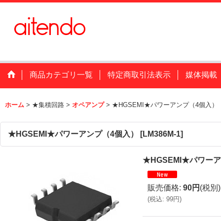
商品カテゴリ一覧
特定商取引法表示
媒体掲載
ホーム
>
★集積回路
>
オペアンプ
>
★HGSEMI★パワーアンプ（4個入）
★HGSEMI★パワーアンプ（4個入）
[
LM386M-1
]
★HGSEMI★パワー
販売価格
:
90円
(税別)
(
税込
:
99円
)