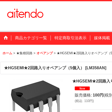
商品カテゴリ一覧
特定商取引法表示
媒体掲載
ホーム
>
★集積回路
>
オペアンプ
>
★HGSEMI★2回路入りオペアンプ（
★HGSEMI★2回路入りオペアンプ（5個入）
[
LM358AN
]
★HGSEMI★2回路
販売価格
:
100円
(税別
(
税込
:
110円
)