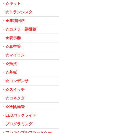
☆キット
☆トランジスタ
★集積回路
☆カメラ・顕微鏡
★表示器
☆真空管
☆マイコン
☆抵抗
☆基板
☆コンデンサ
☆スイッチ
☆コネクタ
☆冷陰極管
LEDバックライト
プログラミング
フレキシブルフラットケー