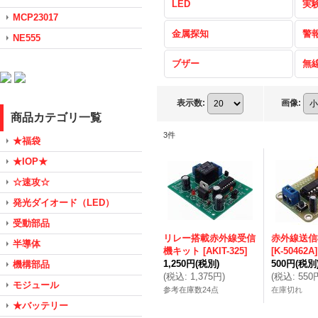
LED
実
MCP23017
金属探知
警
NE555
ブザー
無
表示数
:
画像
:
商品カテゴリ一覧
3
件
★福袋
★IOP★
☆速攻☆
発光ダイオード（LED）
受動部品
リレー搭載赤外線受信
赤外線送信
半導体
機キット
[
AKIT-325
]
[
K-50462A
]
1,250円
(税別)
500円
(税別
機構部品
(
税込
:
1,375円
)
(
税込
:
550
モジュール
参考在庫数24点
在庫切れ
★バッテリー