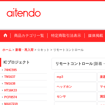
商品カテゴリ一覧
特定商取引法表示
媒体掲載
ホーム
>
新着・再入荷
>
☆キット
>
リモートコントロール
ICプロジェクト
リモートコントロール
[
新着
74HC595
TM1637
mp3
楽
TM1638
ヘッドホン
マ
HT16K33
センサ
測
PCF8574
MAX7219