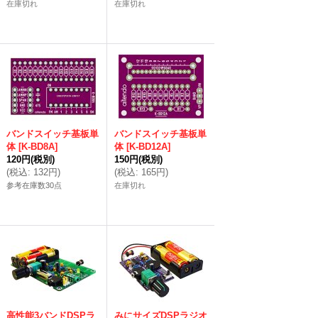
在庫切れ
在庫切れ
バンドスイッチ基板単
バンドスイッチ基板単
体
[
K-BD8A
]
体
[
K-BD12A
]
120円
(税別)
150円
(税別)
(
税込
:
132円
)
(
税込
:
165円
)
参考在庫数30点
在庫切れ
高性能3バンドDSPラ
みにサイズDSPラジオ