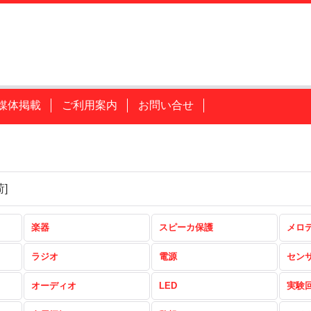
媒体掲載
ご利用案内
お問い合せ
荷
]
楽器
スピーカ保護
メロ
ラジオ
電源
セン
オーディオ
LED
実験