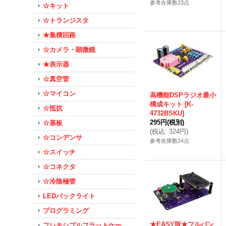
参考在庫数23点
☆キット
☆トランジスタ
★集積回路
☆カメラ・顕微鏡
★表示器
☆真空管
☆マイコン
高機能DSPラジオ最小
構成キット
[
K-
☆抵抗
4732BSKU
]
295円
(税別)
☆基板
(
税込
:
324円
)
☆コンデンサ
参考在庫数24点
☆スイッチ
☆コネクタ
☆冷陰極管
LEDバックライト
プログラミング
★EASY版★フルバン
フレキシブルフラットケー