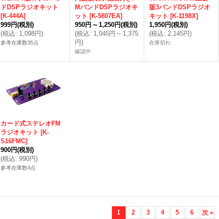
ドDSPラジオキット
MバンドDSPラジオキ
版3バンドDSPラジオ
[
K-444A
]
ット
[
K-5807EA
]
キット
[
K-1198X
]
999円
(税別)
950円
～
1,250円
(税別)
1,950円
(税別)
(
税込
:
1,098円
)
(
税込
:
1,045円
～
1,375
(
税込
:
2,145円
)
円
)
参考在庫数35点
在庫切れ
確認中
カード式ステレオFM
ラジオキット
[
K-
S16FMC
]
900円
(税別)
(
税込
:
990円
)
参考在庫数4点
1
2
3
4
5
6
次
»