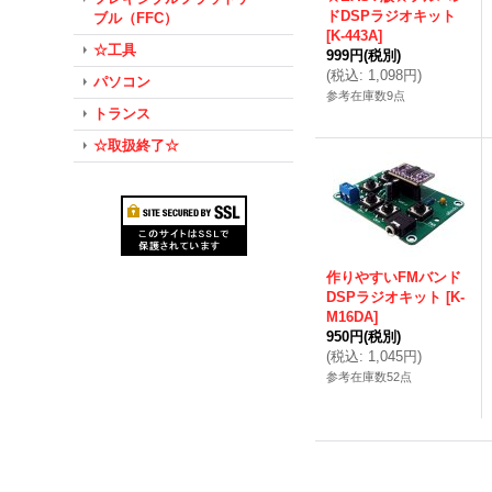
ドDSPラジオキット
ブル（FFC）
[
K-443A
]
☆工具
999円
(税別)
(
税込
:
1,098円
)
パソコン
参考在庫数9点
トランス
☆取扱終了☆
作りやすいFMバンド
DSPラジオキット
[
K-
M16DA
]
950円
(税別)
(
税込
:
1,045円
)
参考在庫数52点