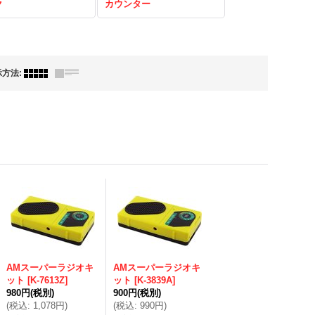
ク
カウンター
示方法
:
AMスーパーラジオキ
AMスーパーラジオキ
ット
[
K-7613Z
]
ット
[
K-3839A
]
980円
(税別)
900円
(税別)
(
税込
:
1,078円
)
(
税込
:
990円
)