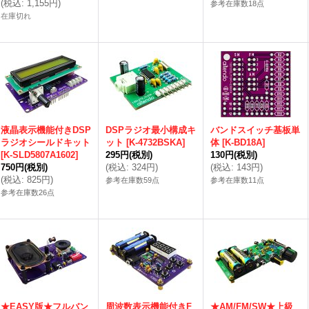
(
税込
:
1,155円
)
参考在庫数18点
在庫切れ
液晶表示機能付きDSP
DSPラジオ最小構成キ
バンドスイッチ基板単
ラジオシールドキット
ット
[
K-4732BSKA
]
体
[
K-BD18A
]
[
K-SLD5807A1602
]
295円
(税別)
130円
(税別)
750円
(税別)
(
税込
:
324円
)
(
税込
:
143円
)
(
税込
:
825円
)
参考在庫数59点
参考在庫数11点
参考在庫数26点
★EASY版★フルバン
周波数表示機能付きF
★AM/FM/SW★上級