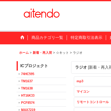
商品カテゴリ一覧
特定商取引法表示
ホーム
>
新着・再入荷
>
☆キット
>
ラジオ
ICプロジェクト
ラジオ
[
新着・再入
74HC595
TM1637
mp3
TM1638
マイコン
HT16K33
リモートコントロール
PCF8574
MAX7219