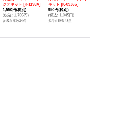
ジオキット
[
K-1198A
]
キット
[
K-0936S
]
1,550円
(税別)
950円
(税別)
(
税込
:
1,705円
)
(
税込
:
1,045円
)
参考在庫数34点
参考在庫数48点