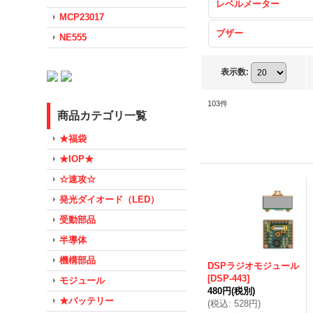
レベルメーター
MCP23017
ブザー
NE555
表示数
:
103
件
商品カテゴリ一覧
★福袋
★IOP★
☆速攻☆
発光ダイオード（LED）
受動部品
半導体
機構部品
DSPラジオモジュール
[
DSP-443
]
モジュール
480円
(税別)
★バッテリー
(
税込
:
528円
)