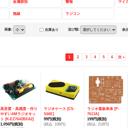
金属探知
警報
マイ
無線
ラジコン
画像
:
並び順
:
在庫あり
表
1
2
3
4
5
6
次
»
高音質・高感度・作り
ラジオケース
[
CS-
ラジオ基板単体
[
P-
やすいAMラジオキッ
S66E
]
7613A
]
ト
[
K-EZ7642BXA2
]
99円
(税別)
199円
(税別)
1,050円
(税別)
(
税込
:
108円
)
(
税込
:
218円
)