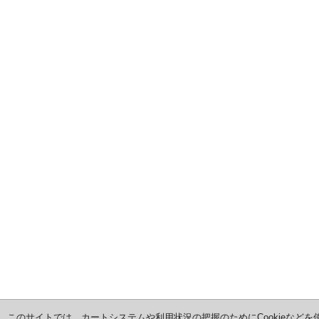
このサイトでは、カートシステムや利用状況の把握のためにCookieなどを