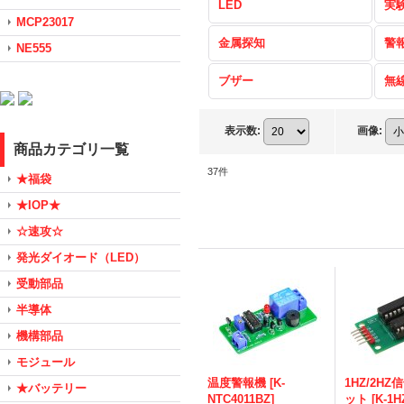
LED
実
MCP23017
金属探知
警
NE555
ブザー
無
表示数
:
画像
:
商品カテゴリ一覧
37
件
★福袋
★IOP★
☆速攻☆
発光ダイオード（LED）
受動部品
半導体
機構部品
モジュール
温度警報機
[
K-
1HZ/2H
★バッテリー
NTC4011BZ
]
ット
[
K-1H