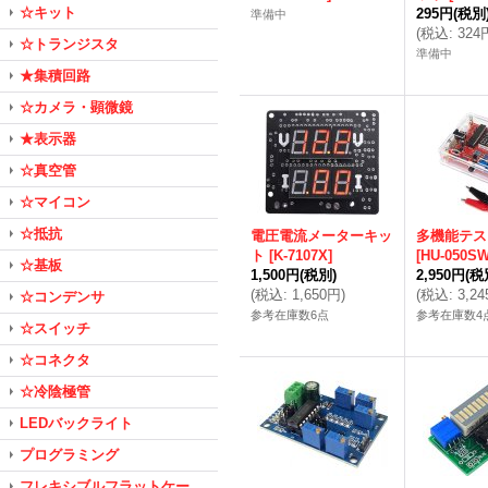
☆キット
295円
(税別
準備中
(
税込
:
324
☆トランジスタ
準備中
★集積回路
☆カメラ・顕微鏡
★表示器
☆真空管
☆マイコン
☆抵抗
電圧電流メーターキッ
多機能テス
ト
[
K-7107X
]
[
HU-050S
☆基板
1,500円
(税別)
2,950円
(税
(
税込
:
1,650円
)
(
税込
:
3,2
☆コンデンサ
参考在庫数6点
参考在庫数4
☆スイッチ
☆コネクタ
☆冷陰極管
LEDバックライト
プログラミング
フレキシブルフラットケー