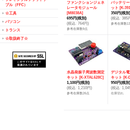
ファンクションジェネ
バッテリー
ブル（FFC）
レータモジュール
ット
[
K-39
[
M8038A
]
350円
(税別
☆工具
695円
(税別)
(
税込
:
385
パソコン
(
税込
:
764円
)
参考在庫数1
参考在庫数9点
トランス
☆取扱終了☆
水晶発振子周波数測定
デジタル電
キット
[
K-XTAL628C
]
キット
[
K-
1,100円
(税別)
950円
(税別
(
税込
:
1,210円
)
(
税込
:
1,0
参考在庫数26点
在庫切れ