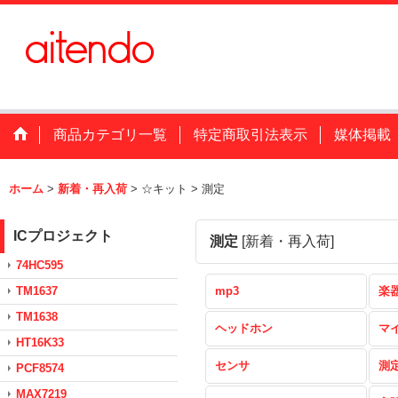
商品カテゴリ一覧
特定商取引法表示
媒体掲載
ホーム
>
新着・再入荷
>
☆キット
>
測定
ICプロジェクト
測定
[
新着・再入荷
]
74HC595
TM1637
mp3
楽
TM1638
ヘッドホン
マ
HT16K33
センサ
測
PCF8574
MAX7219