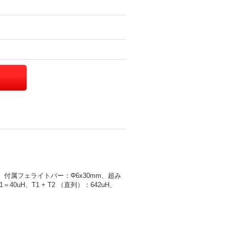
、付属フェライトバー：Φ6x30mm、超み
40uH、T1 + T2 （直列）：642uH、