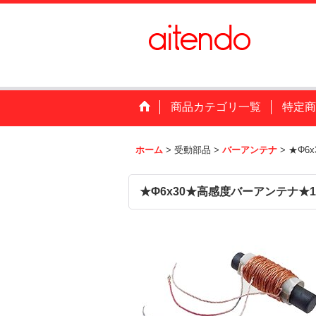
商品カテゴリ一覧
特定商
ホーム
>
受動部品
>
バーアンテナ
>
★Φ6
★Φ6x30★高感度バーアンテナ★10