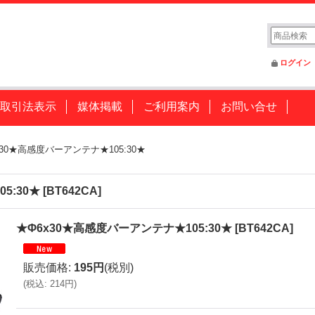
ログイン
取引法表示
媒体掲載
ご利用案内
お問い合せ
x30★高感度バーアンテナ★105:30★
5:30★
[
BT642CA
]
★Φ6x30★高感度バーアンテナ★105:30★
[
BT642CA
]
販売価格
:
195円
(税別)
(
税込
:
214円
)