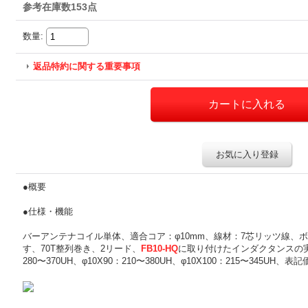
参考在庫数153点
数量
:
返品特約に関する重要事項
お気に入り登録
●概要
●仕様・機能
バーアンテナコイル単体、適合コア：φ10mm、線材：7芯リッツ線、
す、70T整列巻き、2リード、
FB10-HQ
に取り付けたインダクタンスの実
280〜370UH、φ10X90：210〜380UH、φ10X100：215〜345UH、表