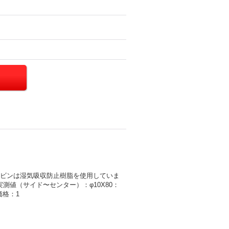
ボビンは湿気吸収防止樹脂を使用していま
測値（サイド〜センター）：φ10X80：
記価格：1