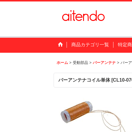
商品カテゴリ一覧
特定商
ホーム
>
受動部品
>
バーアンテナ
>
バーア
バーアンテナコイル単体
[
CL10-0