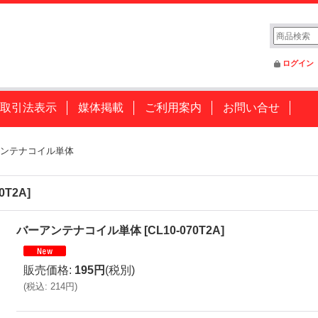
ログイン
取引法表示
媒体掲載
ご利用案内
お問い合せ
ンテナコイル単体
70T2A
]
バーアンテナコイル単体
[
CL10-070T2A
]
販売価格
:
195円
(税別)
(
税込
:
214円
)