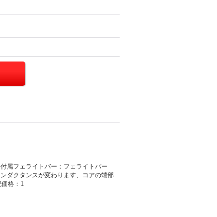
ト、付属フェライトバー：フェライトバー
るとインダクタンスが変わります、コアの端部
記価格：1