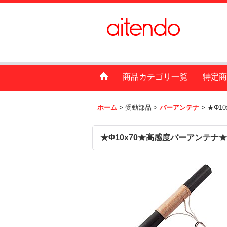
商品カテゴリ一覧
特定商
ホーム
>
受動部品
>
バーアンテナ
>
★Φ1
★Φ10x70★高感度バーアンテナ★8