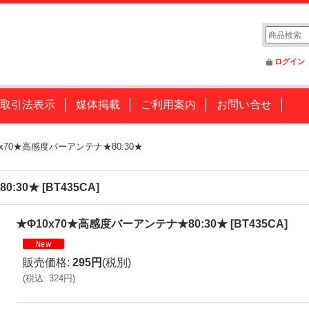
ログイン
取引法表示
媒体掲載
ご利用案内
お問い合せ
0x70★高感度バーアンテナ★80:30★
0:30★
[
BT435CA
]
★Φ10x70★高感度バーアンテナ★80:30★
[
BT435CA
]
販売価格
:
295円
(税別)
(
税込
:
324円
)