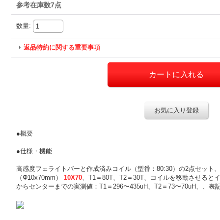
参考在庫数7点
数量
:
返品特約に関する重要事項
お気に入り登録
●概要
●仕様・機能
高感度フェライトバーと作成済みコイル（型番：80:30）の2点セッ
（Φ10x70mm）
10X70
、T1＝80T、T2＝30T、コイルを移動させ
からセンターまでの実測値：T1＝296〜435uH、T2＝73〜70uH、、表