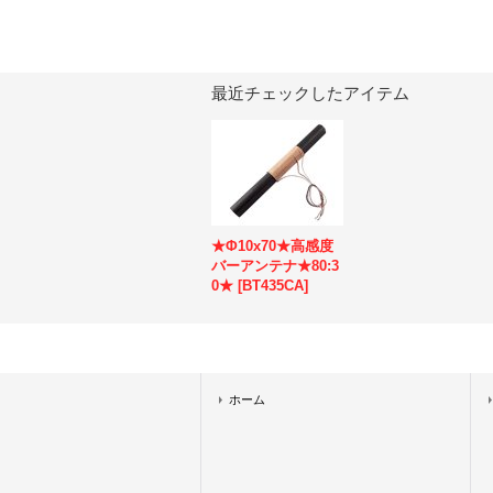
最近チェックしたアイテム
★Φ10x70★高感度
バーアンテナ★80:3
0★
[
BT435CA
]
ホーム