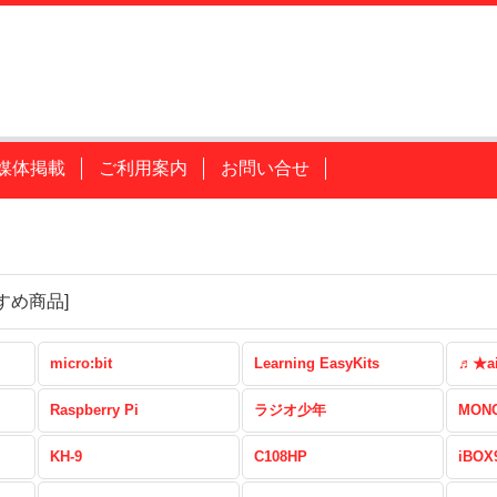
媒体掲載
ご利用案内
お問い合せ
すめ商品
]
micro:bit
Learning EasyKits
♬★a
Raspberry Pi
ラジオ少年
MONO
KH-9
C108HP
iBOX