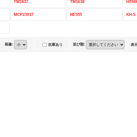
TM1637
TM1638
HT16
MCP23017
NE555
KH-5
画像
:
並び順
:
在庫あり
表