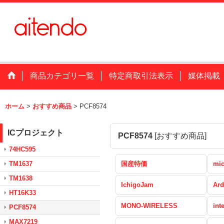
商品カテゴリ一覧
特定商取引法表示
媒体掲載
ホーム
>
おすすめ商品
>
PCF8574
ICプロジェクト
PCF8574
[
おすすめ商品
]
74HC595
TM1637
国産特価
mic
TM1638
IchigoJam
Ard
HT16K33
MONO-WIRELESS
int
PCF8574
MAX7219