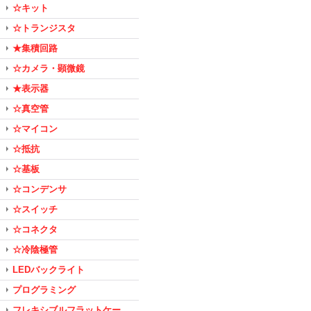
☆キット
☆トランジスタ
★集積回路
☆カメラ・顕微鏡
★表示器
☆真空管
☆マイコン
☆抵抗
☆基板
☆コンデンサ
☆スイッチ
☆コネクタ
☆冷陰極管
LEDバックライト
プログラミング
フレキシブルフラットケー