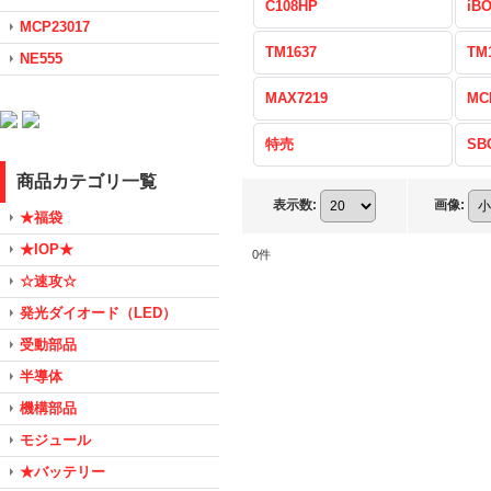
C108HP
iB
MCP23017
TM1637
TM
NE555
MAX7219
MC
特売
SB
商品カテゴリ一覧
表示数
:
画像
:
★福袋
★IOP★
0
件
☆速攻☆
発光ダイオード（LED）
受動部品
半導体
機構部品
モジュール
★バッテリー