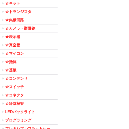
☆キット
☆トランジスタ
★集積回路
☆カメラ・顕微鏡
★表示器
☆真空管
☆マイコン
☆抵抗
☆基板
☆コンデンサ
☆スイッチ
☆コネクタ
☆冷陰極管
LEDバックライト
プログラミング
フレキシブルフラットケー