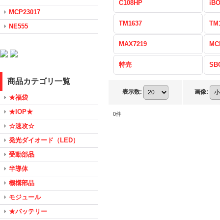
C108HP
iB
MCP23017
TM1637
TM
NE555
MAX7219
MC
特売
SB
商品カテゴリ一覧
表示数
:
画像
:
★福袋
★IOP★
0
件
☆速攻☆
発光ダイオード（LED）
受動部品
半導体
機構部品
モジュール
★バッテリー