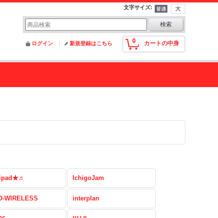
文字サイズ
:
0
カートの中身
ログイン
新規登録はこちら
ipad★♬
IchigoJam
-WIRELESS
interplan