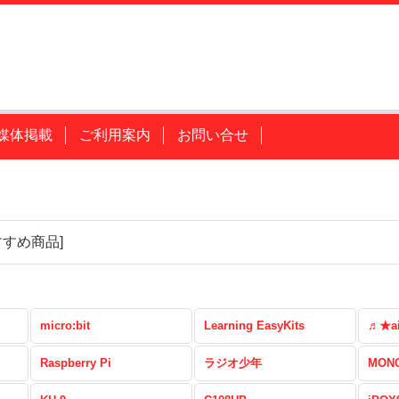
媒体掲載
ご利用案内
お問い合せ
すすめ商品
]
micro:bit
Learning EasyKits
♬★a
Raspberry Pi
ラジオ少年
MONO