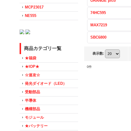
ORANGE pico
MCP23017
74HC595
NE555
MAX7219
SBC6800
商品カテゴリ一覧
表示数
:
★福袋
★IOP★
0
件
☆速攻☆
発光ダイオード（LED）
受動部品
半導体
機構部品
モジュール
★バッテリー