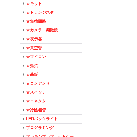
☆キット
☆トランジスタ
★集積回路
☆カメラ・顕微鏡
★表示器
☆真空管
☆マイコン
☆抵抗
☆基板
☆コンデンサ
☆スイッチ
☆コネクタ
☆冷陰極管
LEDバックライト
プログラミング
フレキシブルフラットケー