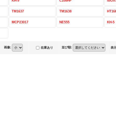
KH-9
C108HP
iBOX
TM1637
TM1638
HT16
MCP23017
NE555
KH-5
画像
:
並び順
:
在庫あり
表