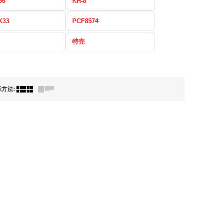
96
KH-8
K33
PCF8574
特売
示方法
: