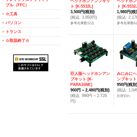
ヘッドホンアンプキッ
ヘッドホン
ブル（FFC）
ト
[
K-5532L
]
ト
[
K-5532
3,500円
(税別)
1,980円
(税
☆工具
(
税込
:
3,850円
)
(
税込
:
2,1
パソコン
参考在庫数12点
参考在庫数6
トランス
☆取扱終了☆
巨人版ヘッドホンアン
みにみにヘ
プキット
[
K-
ンプキット
PARA16NE
]
950円
(税別
900円
～
2,480円
(税別)
(
税込
:
1,0
(
税込
:
990円
～
2,728
在庫切れ
円
)