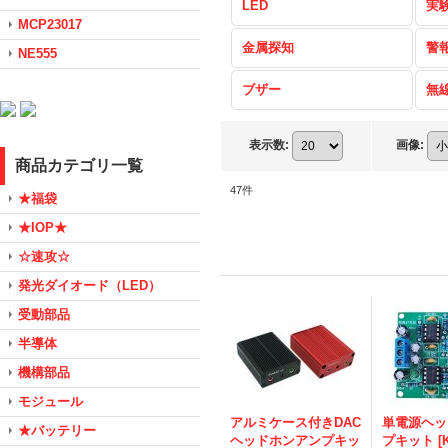
LED
実
MCP23017
金属探知
警
NE555
ブザー
無
表示数
:
画像
:
商品カテゴリ一覧
47
件
★福袋
★IOP★
☆速攻☆
発光ダイオード（LED）
受動部品
半導体
機構部品
モジュール
アルミケース付きDAC
単電源ヘッ
★バッテリー
ヘッドホンアンプキッ
プキット
[