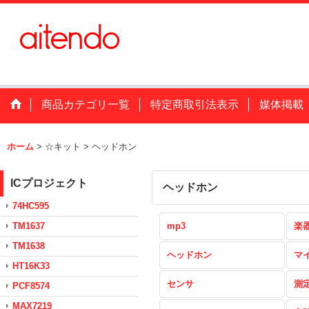
商品カテゴリ一覧
特定商取引法表示
媒体掲載
ホーム
>
☆キット
>
ヘッドホン
ICプロジェクト
ヘッドホン
74HC595
TM1637
mp3
楽
TM1638
ヘッドホン
マ
HT16K33
センサ
測
PCF8574
MAX7219