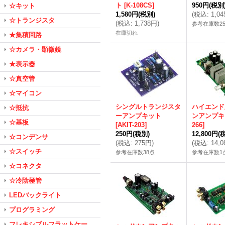
ト
[
K-108CS
]
950円
(税別
☆キット
1,580円
(税別)
(
税込
:
1,0
☆トランジスタ
(
税込
:
1,738円
)
参考在庫数2
在庫切れ
★集積回路
☆カメラ・顕微鏡
★表示器
☆真空管
☆マイコン
シングルトランジスタ
ハイエンド
☆抵抗
ーアンプキット
ンアンプキ
☆基板
[
AKIT-203
]
266
]
250円
(税別)
12,800円
(
☆コンデンサ
(
税込
:
275円
)
(
税込
:
14,
☆スイッチ
参考在庫数38点
参考在庫数1
☆コネクタ
☆冷陰極管
LEDバックライト
プログラミング
フレキシブルフラットケー