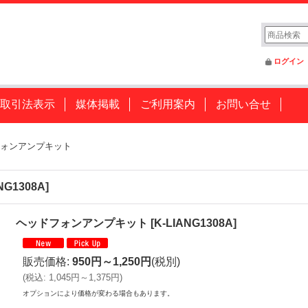
ログイン
取引法表示
媒体掲載
ご利用案内
お問い合せ
ォンアンプキット
NG1308A
]
ヘッドフォンアンプキット
[
K-LIANG1308A
]
販売価格
:
950円～1,250円
(税別)
(
税込
:
1,045円～1,375円
)
オプションにより価格が変わる場合もあります。