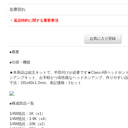
在庫切れ
返品特約に関する重要事項
お気に入り登録
●概要
●仕様・機能
★本商品は組立キットで、半田付けが必要です★Class-ABヘッドホン
ンアンプキット、お手軽かつ高性能なヘッドホンアンプ、作りやすい設
寸法：101x60x1.2mm、表記価格：1セット
●構成部品一覧
1/4W抵抗：1K（x1）
1/4W抵抗：3.9K（x4）
1/4W抵抗：10K（x2）