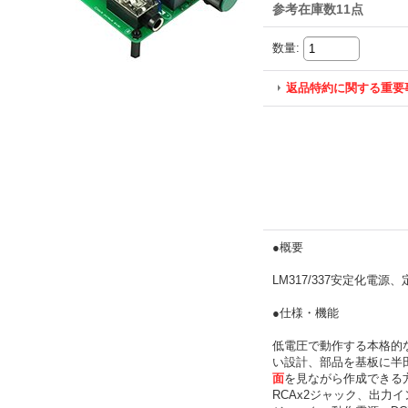
参考在庫数11点
数量
:
返品特約に関する重要
●概要
LM317/337安定化電源
●仕様・機能
低電圧で動作する本格的な
い設計、部品を基板に半
面
を見ながら作成できる
RCAx2ジャック、出力イ