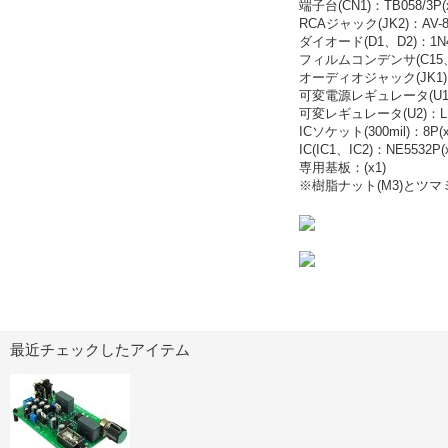
端子台(CN1)：TB058/3P(
RCAジャック(JK2)：AV-8.4
ダイオード(D1、D2)：1N41
フィルムコンデンサ(C15、C16
オーディオジャック(JK1)：A
可変電源レギュレータ(U1)：
可変レギュレータ(U2)：LM3
ICソケット(300mil)：8P(x
IC(IC1、IC2)：NE5532P(
専用基板：(x1)
※樹脂ナット(M3)とツ
最近チェックしたアイテム