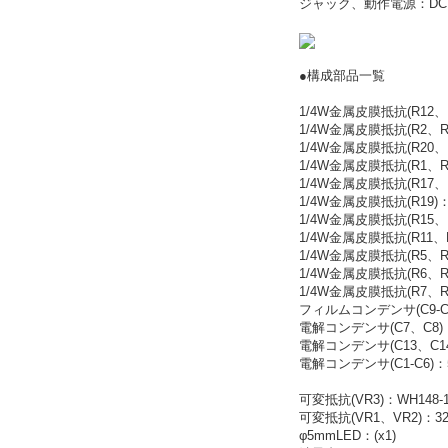
ジャック、動作電源：DC両電
●構成部品一覧
1/4W金属皮膜抵抗(R12、R1
1/4W金属皮膜抵抗(R2、R3
1/4W金属皮膜抵抗(R20、R2
1/4W金属皮膜抵抗(R1、R4)
1/4W金属皮膜抵抗(R17、R1
1/4W金属皮膜抵抗(R19)：5
1/4W金属皮膜抵抗(R15、R1
1/4W金属皮膜抵抗(R11、R1
1/4W金属皮膜抵抗(R5、R10
1/4W金属皮膜抵抗(R6、
1/4W金属皮膜抵抗(R7、
フィルムコンデンサ(C9-C12)
電解コンデンサ(C7、C8)：5
電解コンデンサ(C13、C14)：
電解コンデンサ(C1-C6)：50
可変抵抗(VR3)：WH148-1B
可変抵抗(VR1、VR2)：329
φ5mmLED：(x1)