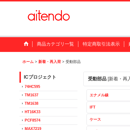
商品カテゴリ一覧
特定商取引法表示
ホーム
>
新着・再入荷
>
受動部品
ICプロジェクト
受動部品
[
新着・再
74HC595
TM1637
エナメル線
TM1638
IFT
HT16K33
ケース
PCF8574
MAX7219