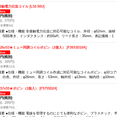
接触電力伝送コイル
[
L52-50U
]
0円
(税別)
込
:
275円
)
在庫数9点
概要 ●仕様・機能 非接触電力伝送に対応可能なコイル、外径：φ52mm、線材：
、50回巻き、インダクタンス：約50uH、リード長さ：35mm、表記価格：1
φ26x53★ミュー同調コイルボビン（2個入）
[
F2653D10A
]
0円
(税別)
込
:
165円
)
在庫数11点
概要 ●仕様・機能 ミュー同調コイル作成に対応可能なコイルボビン、φ10コ
、白色、外径：φ26mm、長さ：53mm、軸外径：φ13mm、軸内径：φ10m
φ57x55★ボビン（2個入）
[
F5755D24
]
0円
(税別)
込
:
165円
)
在庫数79点
概要 ●仕様・機能 電線を管理するのにとても便利なボビン、プラスチック、半