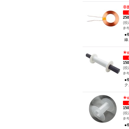
非
25
(
税
参考
●
線
★
15
(
税
参考
●
ク
★
15
(
税
参考
●