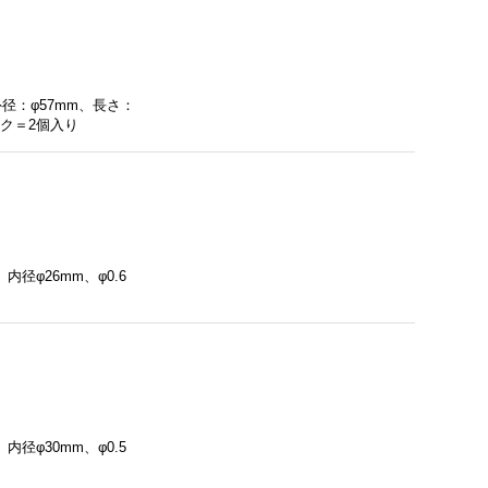
径：φ57mm、長さ：
ック＝2個入り
径φ26mm、φ0.6
径φ30mm、φ0.5