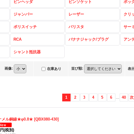
ピンヘッダ
ピンソケット
ボッ
ジャンパー
レーザー
クリ
ポリスイッチ
バリスタ
サー
RCA
バナナジャック/プラグ
アン
シャント抵抗器
画像
:
並び順
:
在庫あり
表
1
2
3
4
5
6
...
40
次
ナメル銅線★φ0.8★
[
QBX080-430
]
9円
(税別)