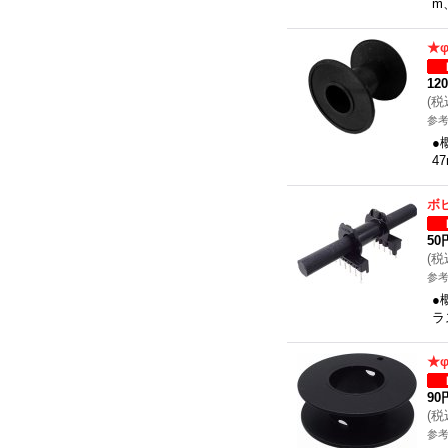
m
★
12
(
税
参考
●
4
ボ
50
(
税
参考
●
ラ
★φ
90
(
税
参考