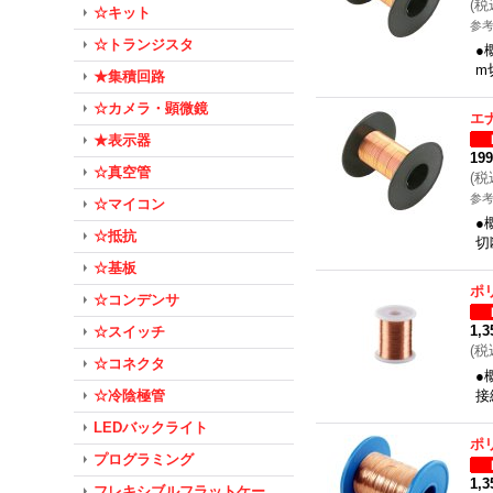
(
税
☆キット
参考
☆トランジスタ
●
m
★集積回路
☆カメラ・顕微鏡
エ
★表示器
19
☆真空管
(
税
参考
☆マイコン
●
☆抵抗
切
☆基板
ポ
☆コンデンサ
1,
☆スイッチ
(
税
☆コネクタ
●
☆冷陰極管
接
LEDバックライト
ポ
プログラミング
1,
フレキシブルフラットケー