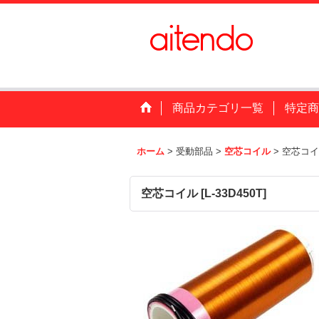
商品カテゴリ一覧
特定商
ホーム
>
受動部品
>
空芯コイル
>
空芯コイ
空芯コイル
[
L-33D450T
]