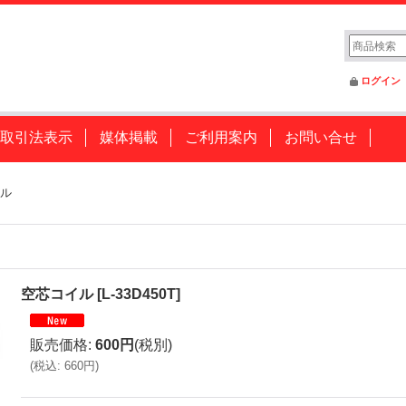
ログイン
取引法表示
媒体掲載
ご利用案内
お問い合せ
ル
空芯コイル
[
L-33D450T
]
販売価格
:
600円
(税別)
(
税込
:
660円
)