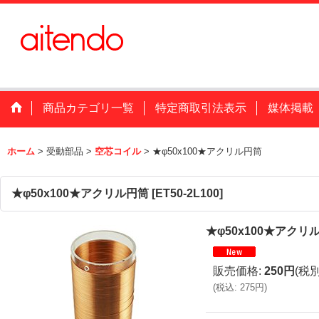
商品カテゴリ一覧
特定商取引法表示
媒体掲載
ホーム
>
受動部品
>
空芯コイル
>
★φ50x100★アクリル円筒
★φ50x100★アクリル円筒
[
ET50-2L100
]
★φ50x100★アクリ
販売価格
:
250円
(税別
(
税込
:
275円
)