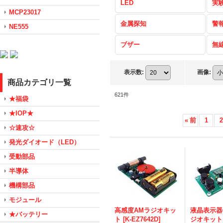
LED
実
MCP23017
金属探知
警
NE555
ブザー
無
表示数
:
画像
:
商品カテゴリ一覧
621
件
★福袋
★IOP★
«
前
1
2
☆速攻☆
発光ダイオード（LED）
受動部品
半導体
機構部品
モジュール
高感度AMラジオキッ
液晶表示器
★バッテリー
ト
[
K-EZ7642D
]
ジオキット