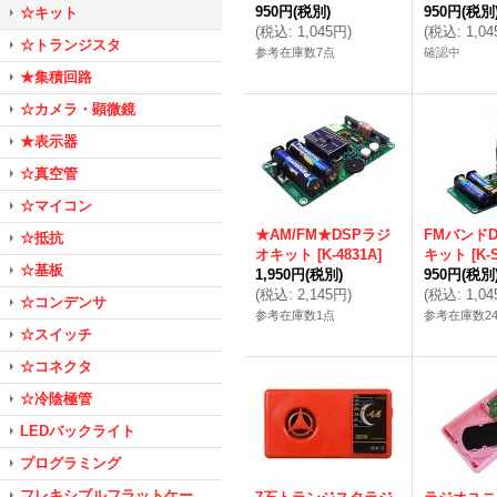
950円
(税別)
950円
(税別
☆キット
(
税込
:
1,045円
)
(
税込
:
1,0
☆トランジスタ
参考在庫数7点
確認中
★集積回路
☆カメラ・顕微鏡
★表示器
☆真空管
☆マイコン
★AM/FM★DSPラジ
FMバンド
☆抵抗
オキット
[
K-4831A
]
キット
[
K-
☆基板
1,950円
(税別)
950円
(税別
(
税込
:
2,145円
)
(
税込
:
1,0
☆コンデンサ
参考在庫数1点
参考在庫数2
☆スイッチ
☆コネクタ
☆冷陰極管
LEDバックライト
プログラミング
フレキシブルフラットケー