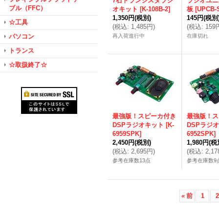
7石トランジスタラジ
ラジオユニ
ブル（FFC）
オキット
[
K-108B-2
]
板
[
UPCB-S
1,350円
(税別)
145円
(税別
☆工具
(
税込
:
1,485円
)
(
税込
:
159
パソコン
再入荷進行中
在庫切れ
トランス
☆取扱終了☆
最強版！スピーカ付き
最強版！ス
DSPラジオキット
[
K-
DSPラジ
6959SPK
]
6952SPK
]
2,450円
(税別)
1,980円
(税
(
税込
:
2,695円
)
(
税込
:
2,1
参考在庫数13点
参考在庫数9
«
前
1
2