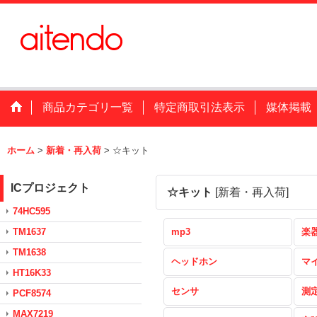
商品カテゴリ一覧
特定商取引法表示
媒体掲載
ホーム
>
新着・再入荷
>
☆キット
ICプロジェクト
☆キット
[
新着・再入荷
]
74HC595
TM1637
mp3
楽
TM1638
ヘッドホン
マ
HT16K33
センサ
測
PCF8574
MAX7219