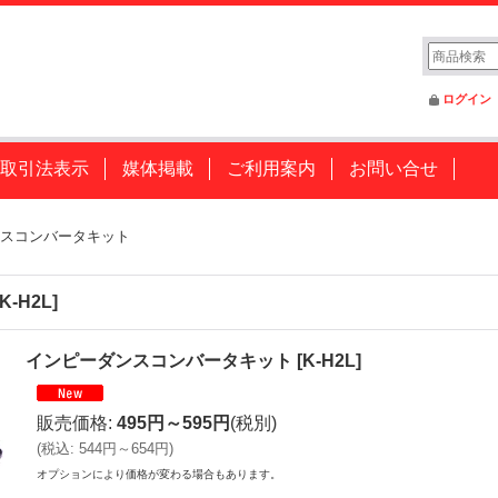
ログイン
取引法表示
媒体掲載
ご利用案内
お問い合せ
スコンバータキット
K-H2L
]
インピーダンスコンバータキット
[
K-H2L
]
販売価格
:
495円～595円
(税別)
(
税込
:
544円～654円
)
オプションにより価格が変わる場合もあります。