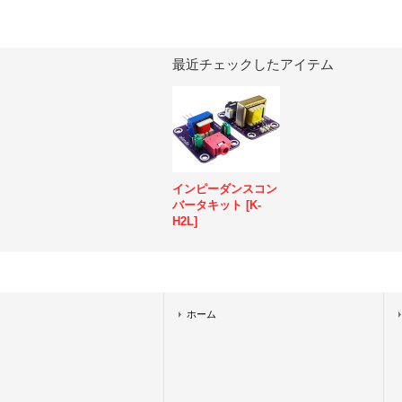
最近チェックしたアイテム
インピーダンスコン
バータキット
[
K-
H2L
]
ホーム