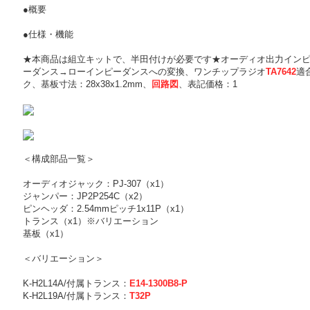
●概要
●仕様・機能
★本商品は組立キットで、半田付けが必要です★オーディオ出力イン
ーダンス→ローインピーダンスへの変換、ワンチップラジオ
TA7642
適
ク、基板寸法：28x38x1.2mm、
回路図
、表記価格：1
＜構成部品一覧＞
オーディオジャック：PJ-307（x1）
ジャンパー：JP2P254C（x2）
ピンヘッダ：2.54mmピッチ1x11P（x1）
トランス（x1）※バリエーション
基板（x1）
＜バリエーション＞
K-H2L14A/付属トランス：
E14-1300B8-P
K-H2L19A/付属トランス：
T32P