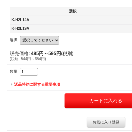
選択
K-H2L14A
K-H2L19A
選択
:
販売価格
:
495円～595円
(税別)
(
税込
:
544円～654円
)
数量
:
返品特約に関する重要事項
お気に入り登録