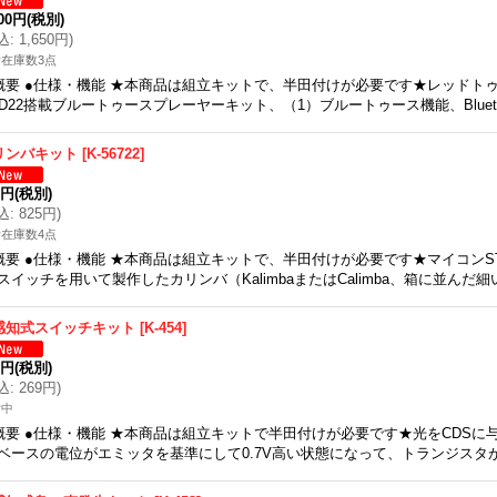
500円
(税別)
込
:
1,650円
)
在庫数3点
概要 ●仕様・機能 ★本商品は組立キットで、半田付けが必要です★レッドトゥ
6D22搭載ブルートゥースプレーヤーキット、（1）ブルートゥース機能、Blueto
リンバキット
[
K-56722
]
0円
(税別)
込
:
825円
)
在庫数4点
概要 ●仕様・機能 ★本商品は組立キットで、半田付けが必要です★マイコンSTC
スイッチを用いて製作したカリンバ（KalimbaまたはCalimba、箱に並んだ細
感知式スイッチキット
[
K-454
]
5円
(税別)
込
:
269円
)
備中
概要 ●仕様・機能 ★本商品は組立キットで半田付けが必要です★光をCDSに
ベースの電位がエミッタを基準にして0.7V高い状態になって、トランジスタ