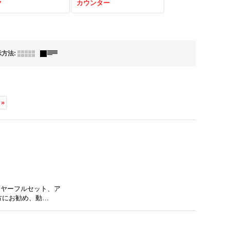
ク
カウンター
示方法
:
»
ーヤーフルセット、ア
方にお勧め、動…