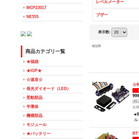
レベルメーター
MCP23017
ブザー
NE555
表示数
:
621
件
商品カテゴリ一覧
★福袋
★IOP★
☆速攻☆
☆
発光ダイオード（LED）
99
受動部品
(
税
半導体
在
●
機構部品
ル
モジュール
B
★バッテリー