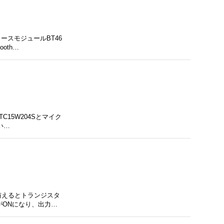
ースモジュールBT46
oth…
15W204Sとマイク
い…
与えるとトランジスタ
がONになり、出力…