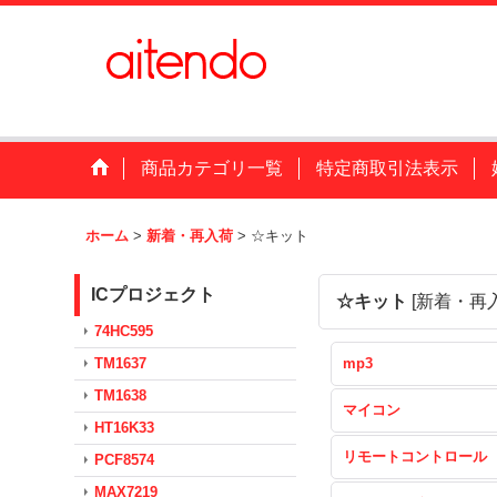
商品カテゴリ一覧
特定商取引法表示
ホーム
>
新着・再入荷
>
☆キット
ICプロジェクト
☆キット
[
新着・再
74HC595
TM1637
mp3
TM1638
マイコン
HT16K33
リモートコントロール
PCF8574
MAX7219