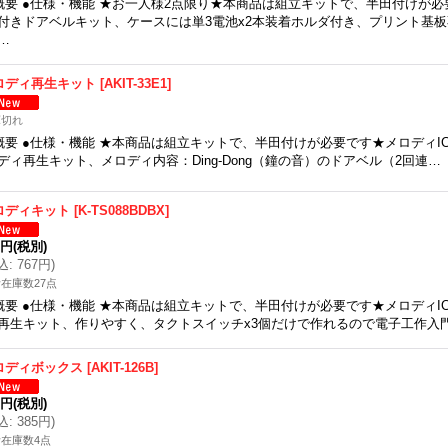
概要 ●仕様・機能 ★お一人様2点限り★本商品は組立キットで、半田付けが
付きドアベルキット、ケースには単3電池x2本装着ホルダ付き、プリント基
…
ロディ再生キット
[
AKIT-33E1
]
庫切れ
概要 ●仕様・機能 ★本商品は組立キットで、半田付けが必要です★メロディICT
ディ再生キット、メロディ内容：Ding-Dong（鐘の音）のドアベル（2回連…
ロディキット
[
K-TS088BDBX
]
8円
(税別)
込
:
767円
)
在庫数27点
概要 ●仕様・機能 ★本商品は組立キットで、半田付けが必要です★メロディICT
再生キット、作りやすく、タクトスイッチx3個だけで作れるので電子工作入
ロディボックス
[
AKIT-126B
]
0円
(税別)
込
:
385円
)
在庫数4点