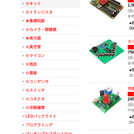
☆キット
1,
(
税
☆トランジスタ
参考
★集積回路
●
0
☆カメラ・顕微鏡
★表示器
カ
☆真空管
75
☆マイコン
(
税
参考
☆抵抗
●
☆基板
ロ
☆コンデンサ
光
☆スイッチ
☆コネクタ
24
(
税
☆冷陰極管
準
LEDバックライト
●
の
プログラミング
フレキシブルフラットケー