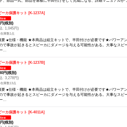
ト、部品一式、部品を基板に半田付けをして完成になる、詳細マニュアルが
ピーカ保護キット
[
K-1237A
]
0円
(税別)
込
:
1,045円
)
在庫数1点
概要 ●仕様・機能 ★本商品は組立キットで、半田付けが必要です★パワーア
ので事故が起きるとスピーカにダメージを与える可能性がある。大事なスピ
ー…
ピーカ保護キット
[
K-1237B
]
980円
(税別)
込
:
3,278円
)
在庫数13点
概要 ●仕様・機能 ★本商品は組立キットで、半田付けが必要です★パワーア
ので事故が起きるとスピーカにダメージを与える可能性がある。大事なスピ
ー…
ピーカ保護キット
[
K-4011A
]
0円
(税別)