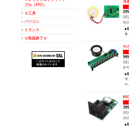
光
ブル（FFC）
29
☆工具
(
税
パソコン
確
●
トランス
キ
☆取扱終了☆
や
59
(
税
参考
●
マ
ー
MI
39
(
税
確
●