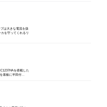
ンプは大きな電流を扱
ーカを守ってくれるリ
1237HAを搭載した
品を基板に半田付…