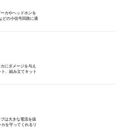
ピーカやヘッドホンを
などの小信号回路に適
ーカにダメージを与え
ット、組み立てキット
ンプは大きな電流を扱
ーカを守ってくれるリ