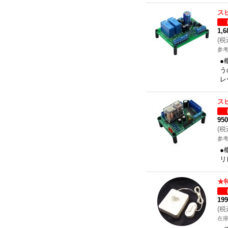
ス
1,
(
税
参考
●
う
レ
ス
95
(
税
参考
●
リ
★
19
(
税
在