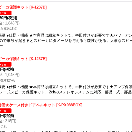
ピーカ保護キット
[
K-1237D
]
680円
(税別)
込
:
1,848円
)
在庫数15点
概要 ●仕様・機能 ★本商品は組立キットで、半田付けが必要です★パワーア
ので事故が起きるとスピーカにダメージを与える可能性がある。大事なスピ
ー…
ピーカ保護キット
[
K-1237E
]
0円
(税別)
込
:
1,045円
)
在庫数5点
概要 ●仕様・機能 ★本商品は組立キットで、半田付けが必要です★アンプ保護C
レー式スピーカ保護キット、2chのステレオシステムに対応、部品一式、部
特価★ケース付きドアベルキット
[
K-PX088BOX
]
9円
(税別)
込
:
218円
)
庫切れ