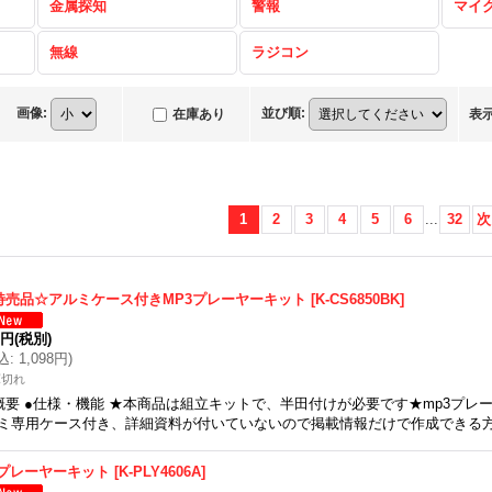
金属探知
警報
マイ
無線
ラジコン
画像
:
並び順
:
在庫あり
表
1
2
3
4
5
6
...
32
次
特売品☆アルミケース付きMP3プレーヤーキット
[
K-CS6850BK
]
9円
(税別)
込
:
1,098円
)
庫切れ
概要 ●仕様・機能 ★本商品は組立キットで、半田付けが必要です★mp3プレ
ミ専用ケース付き、詳細資料が付いていないので掲載情報だけで作成できる
Tプレーヤーキット
[
K-PLY4606A
]