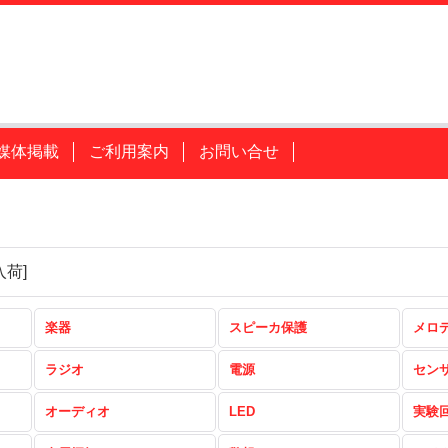
媒体掲載
ご利用案内
お問い合せ
入荷
]
楽器
スピーカ保護
メロ
ラジオ
電源
セン
オーディオ
LED
実験