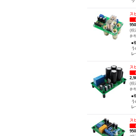
ッ
ス
95
(
税
参考
●
う
レ
ス
2,
(
税
参考
●
う
レ
ス
95