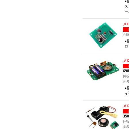
●
ス
ー
メ
在
●
ロ
メ
69
(
税
参考
●
ィ
メ
35
(
税
参考