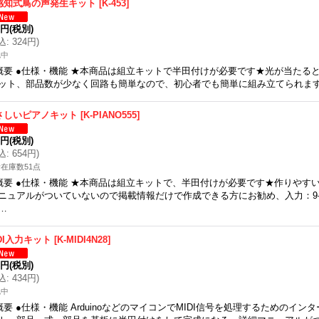
感知式鳥の声発生キット
[
K-453
]
5円
(税別)
込
:
324円
)
認中
概要 ●仕様・機能 ★本商品は組立キットで半田付けが必要です★光が当たる
ット、部品数が少なく回路も簡単なので、初心者でも簡単に組み立てられます。
さしいピアノキット
[
K-PIANO555
]
5円
(税別)
込
:
654円
)
在庫数51点
概要 ●仕様・機能 ★本商品は組立キットで、半田付けが必要です★作りやす
ニュアルがついていないので掲載情報だけで作成できる方にお勧め、入力：9-
…
DI入力キット
[
K-MIDI4N28
]
5円
(税別)
込
:
434円
)
認中
概要 ●仕様・機能 ArduinoなどのマイコンでMIDI信号を処理するためのイ