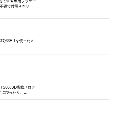
必要です★専用プラケー
板不要で付属４本リ
Q33E-1を使ったメ
S088BD搭載メロデ
門にぴったり、…