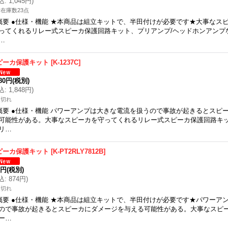
込
:
1,045円
)
在庫数23点
概要 ●仕様・機能 ★本商品は組立キットで、半田付けが必要です★大事なス
ってくれるリレー式スピーカ保護回路キット、プリアンプ/ヘッドホンアンプ
…
ピーカ保護キット
[
K-1237C
]
680円
(税別)
込
:
1,848円
)
庫切れ
概要 ●仕様・機能 パワーアンプは大きな電流を扱うので事故が起きるとスピ
可能性がある。大事なスピーカを守ってくれるリレー式スピーカ保護回路キ
リ…
ピーカ保護キット
[
K-PT2RLY7812B
]
5円
(税別)
込
:
874円
)
庫切れ
概要 ●仕様・機能 ★本商品は組立キットで、半田付けが必要です★パワーア
ので事故が起きるとスピーカにダメージを与える可能性がある。大事なスピ
ー…