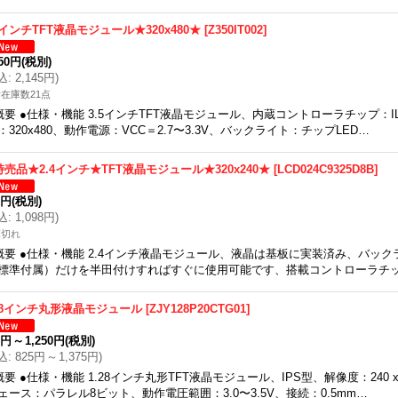
5インチTFT液晶モジュール★320x480★
[
Z350IT002
]
950円
(税別)
込
:
2,145円
)
在庫数21点
概要 ●仕様・機能 3.5インチTFT液晶モジュール、内蔵コントローラチップ：ILI
：320x480、動作電源：VCC＝2.7〜3.3V、バックライト：チップLED…
特売品★2.4インチ★TFT液晶モジュール★320x240★
[
LCD024C9325D8B
]
9円
(税別)
込
:
1,098円
)
庫切れ
概要 ●仕様・機能 2.4インチ液晶モジュール、液晶は基板に実装済み、バッ
標準付属）だけを半田付けすればすぐに使用可能です、搭載コントローラチップ：
.28インチ丸形液晶モジュール
[
ZJY128P20CTG01
]
0円
～
1,250円
(税別)
込
:
825円
～
1,375円
)
概要 ●仕様・機能 1.28インチ丸形TFT液晶モジュール、IPS型、解像度：240 
ェース：パラレル8ビット、動作電圧範囲：3.0〜3.5V、接続：0.5mm…