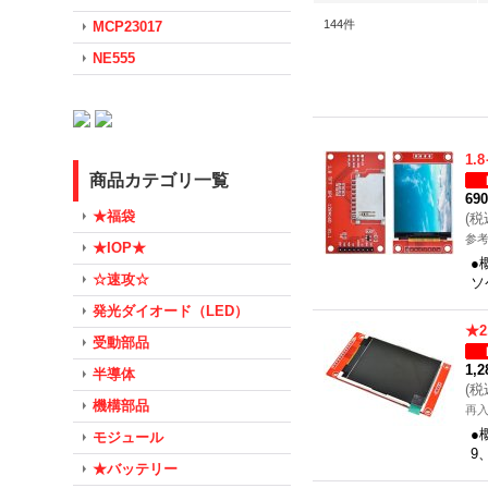
144
件
MCP23017
NE555
1.
商品カテゴリ一覧
69
★福袋
(
税
参考
★IOP★
●
☆速攻☆
ソ
発光ダイオード（LED）
★2
受動部品
1,
半導体
(
税
機構部品
再
●
モジュール
9
★バッテリー