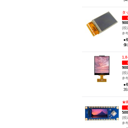
タ
90
(
税
参考
●
像
1
90
(
税
参考
●
3
★I
50
(
税
参考