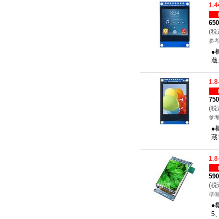
1.
65
(
税
参考
●
蔵
1.
75
(
税
参考
●
蔵
1.
59
(
税
準
●
5