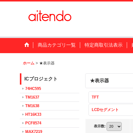
商品カテゴリ一覧
特定商取引法表示
ホーム
>
★表示器
ICプロジェクト
★表示器
74HC595
TM1637
TFT
TM1638
LCDセグメント
HT16K33
PCF8574
表示数
:
MAX7219