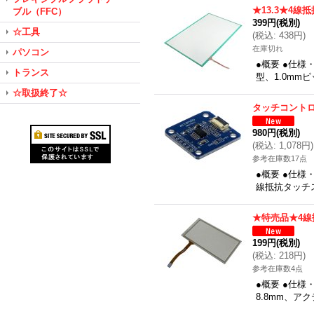
★13.3★4
ブル（FFC）
399円
(税別)
☆工具
(
税込
:
438円
)
在庫切れ
パソコン
●概要 ●仕様・
トランス
型、1.0mm
☆取扱終了☆
タッチコント
980円
(税別)
(
税込
:
1,078円
)
参考在庫数17点
●概要 ●仕様
線抵抗タッチ
★特売品★4
199円
(税別)
(
税込
:
218円
)
参考在庫数4点
●概要 ●仕様
8.8mm、ア