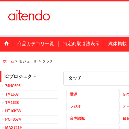
商品カテゴリ一覧
特定商取引法表示
媒体掲載
ホーム
>
モジュール
>
タッチ
ICプロジェクト
タッチ
74HC595
TM1637
電源
GP
TM1638
ラジオ
オ
HT16K33
音声認識
録
PCF8574
MAX7219