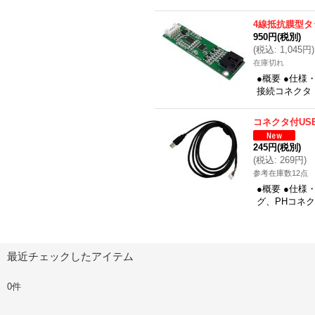
4線抵抗膜型タ
950円
(税別)
(
税込
:
1,045円
)
在庫切れ
●概要 ●仕様
接続コネクタ：
コネクタ付US
245円
(税別)
(
税込
:
269円
)
参考在庫数12点
●概要 ●仕様
グ、PHコネク
最近チェックしたアイテム
0件