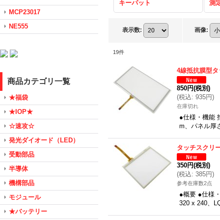
キーパット
測
MCP23017
NE555
表示数
:
画像
:
19
件
4線抵抗膜型タ
商品カテゴリ一覧
850円
(税別)
(
税込
:
935円
)
★福袋
在庫切れ
★IOP★
●仕様・機能 抵
☆速攻☆
m、パネル厚さ:
発光ダイオード（LED）
タッチスクリー
受動部品
350円
(税別)
半導体
(
税込
:
385円
)
機構部品
参考在庫数2点
●概要 ●仕様
モジュール
320 x 240
★バッテリー