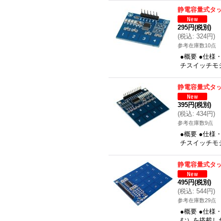
静電容量式タッ
295円
(税別)
(
税込
:
324円
)
参考在庫数10点
●概要 ●仕様
チスイッチモジ
静電容量式タッ
395円
(税別)
(
税込
:
434円
)
参考在庫数9点
●概要 ●仕様
チスイッチモジ
静電容量式タッ
495円
(税別)
(
税込
:
544円
)
参考在庫数29点
●概要 ●仕様
む）を搭載した