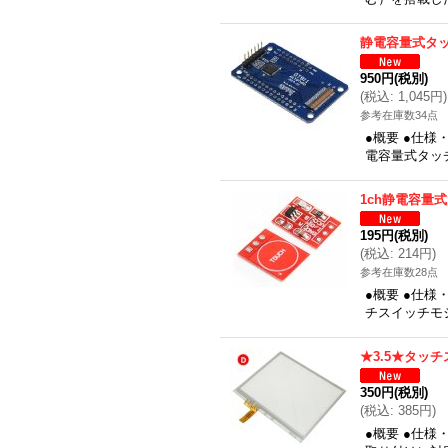
静電容量式タ
950円
(税別)
(
税込
:
1,045円
)
参考在庫数34点
●概要 ●仕
電容量式タッチ
1ch静電容量
195円
(税別)
(
税込
:
214円
)
参考在庫数28点
●概要 ●仕様
チスイッチモジ
★3.5★タッ
350円
(税別)
(
税込
:
385円
)
●概要 ●仕様