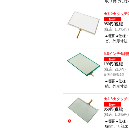
取り付けに対応
★7.0★タッ
950円
(税別)
(
税込
:
1,045円
)
●概要 ●仕様
ど、外形寸法：1
5.6インチ4
199円
(税別)
(
税込
:
218円
)
参考在庫数2点
●概要 ●仕様
続、外形寸法
★4.3★タッ
950円
(税別)
(
税込
:
1,045円
)
●概要 ●仕様
0mm、可視エリ