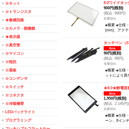
8.0ワイドタ
☆キット
900円
(税別)
☆トランジスタ
(
税込
:
990円
)
在庫切れ
★集積回路
●概要 ●仕様・
☆カメラ・顕微鏡
(mm)、アクテ
★表示器
タッチペン（2
☆真空管
90円
(税別)
☆マイコン
(
税込
:
99円
)
☆抵抗
在庫切れ
☆基板
●概要 ●仕様
ットにより異
☆コンデンサ
☆スイッチ
★8.0★静電
☆コネクタ
1,950円
(税別)
☆冷陰極管
(
税込
:
2,145円
)
在庫切れ
LEDバックライト
●概要 ●仕
プログラミング
ーン、8インチ
フレキシブルフラットケー